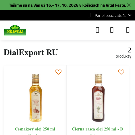
✕
Tešíme sa na Vás už 16.- 17. 10. 2026 v Košiciach na
Vital Feste
.
Panel používateľa
2
DialExport RU
produkty
Cesnakový olej 250 ml
Čierna rasca olej 250 ml - D