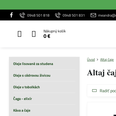
0948 501 818
0948 501 831
meandra@m
Nákupný košík
0 €
Úvod
Altaj čaje
Oleje lisované za studena
Altaj ča
Oleje s cédrovou živicou
Oleje v tobolkách
Radiť pod
Čaga - elixír
Káva a čaje