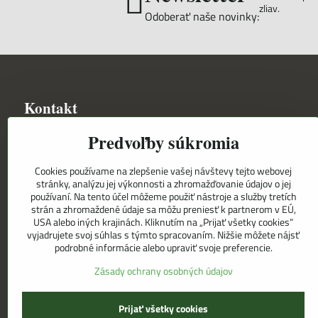
zliav.
Odoberať naše novinky:
Kontakt
Predvoľby súkromia
+421 948 501 818
Cookies používame na zlepšenie vašej návštevy tejto webovej
+421 948 501 831
stránky, analýzu jej výkonnosti a zhromažďovanie údajov o jej
používaní. Na tento účel môžeme použiť nástroje a služby tretích
strán a zhromaždené údaje sa môžu preniesť k partnerom v EÚ,
meandra​@meandra​.sk
USA alebo iných krajinách. Kliknutím na „Prijať všetky cookies“
vyjadrujete svoj súhlas s týmto spracovaním. Nižšie môžete nájsť
podrobné informácie alebo upraviť svoje preferencie.
Zásady ochrany osobných údajov
Prijať všetky cookies