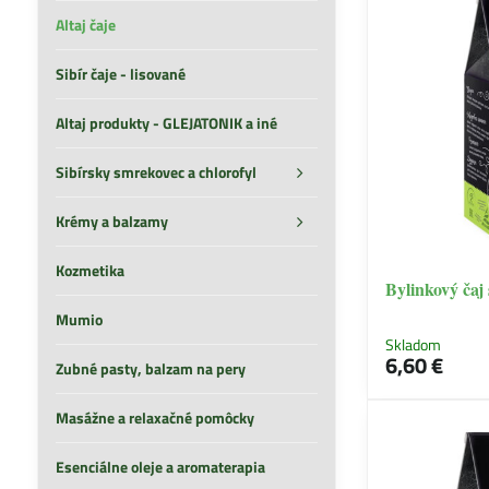
Altaj čaje
Sibír čaje - lisované
Altaj produkty - GLEJATONIK a iné
Sibírsky smrekovec a chlorofyl
Krémy a balzamy
Kozmetika
Bylinkový čaj 
Mumio
Skladom
6,60 €
Zubné pasty, balzam na pery
Masážne a relaxačné pomôcky
Esenciálne oleje a aromaterapia