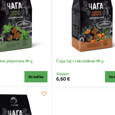
tou piepornou 80 g
Čaga čaj s rakytníkom 80 g
Skladom
Do košíka
Do 
6,60 €