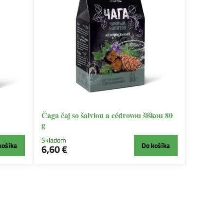
Čaga čaj so šalviou a cédrovou šiškou 80
g
Skladom
košíka
Do košíka
6,60 €