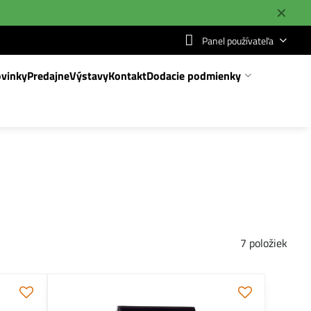
✕
Panel používateľa
vinky
Predajne
Výstavy
Kontakt
Dodacie podmienky
7
položiek