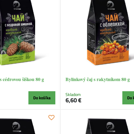
s cédrovou šiškou 80 g
Bylinkový čaj s rakytníkom 80 g
Skladom
Do košíka
Do 
6,60 €