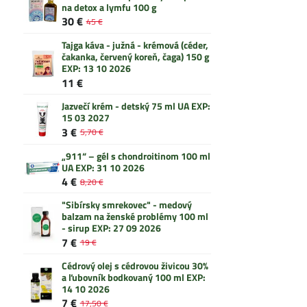
na detox a lymfu 100 g
30 €
45 €
Tajga káva - južná - krémová (céder,
čakanka, červený koreň, čaga) 150 g
EXP: 13 10 2026
11 €
Jazvečí krém - detský 75 ml UA EXP:
15 03 2027
3 €
5,70 €
„911“ – gél s chondroitinom 100 ml
UA EXP: 31 10 2026
4 €
8,20 €
"Sibírsky smrekovec" - medový
balzam na ženské problémy 100 ml
- sirup EXP: 27 09 2026
7 €
19 €
Cédrový olej s cédrovou živicou 30%
a ľubovník bodkovaný 100 ml EXP:
14 10 2026
7 €
17,50 €