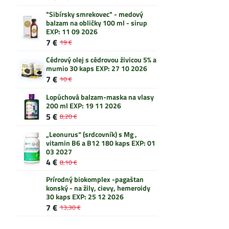
"Sibírsky smrekovec" - medový
balzam na obličky 100 ml - sirup
EXP: 11 09 2026
7 €
19 €
Cédrový olej s cédrovou živicou 5% a
mumio 30 kaps EXP: 27 10 2026
7 €
10 €
Lopúchová balzam-maska na vlasy
200 ml EXP: 19 11 2026
5 €
8,20 €
„Leonurus“ (srdcovník) s Mg ,
vitamin B6 a B12 180 kaps EXP: 01
03 2027
4 €
8,10 €
Prírodný biokomplex -pagaštan
konský - na žily, cievy, hemeroidy
30 kaps EXP: 25 12 2026
7 €
13,30 €