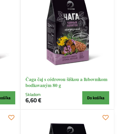
Čaga čaj s cédrovou šiškou a ľubovníkom
bodkovaným 80 g
Skladom
košíka
Do košíka
6,60 €