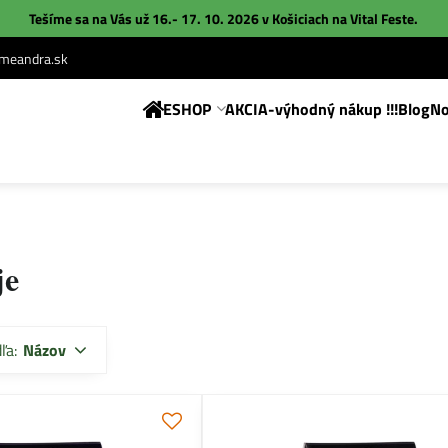
Tešíme sa na Vás už 16.- 17. 10. 2026 v Košiciach na
Vital Feste
.
eandra.sk
ESHOP
AKCIA-výhodný nákup !!!
Blog
No
je
ľa:
Názov