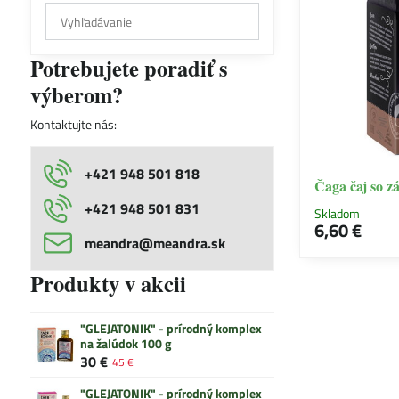
Prehľadať
výsledky
filtra
Potrebujete poradiť s
fulltextom
výberom?
Kontaktujte nás:
+421 948 501 818
Čaga čaj so z
+421 948 501 831
Skladom
6,60 €
meandra​@meandra​.sk
Produkty v akcii
"GLEJATONIK" - prírodný komplex
na žalúdok 100 g
30 €
45 €
"GLEJATONIK" - prírodný komplex