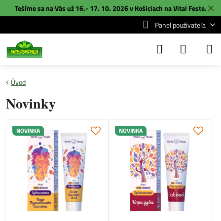
✕
Tešíme sa na Vás už 16.- 17. 10. 2026 v Košiciach na
Vital Feste
.
Panel používateľa
Úvod
Novinky
NOVINKA
NOVINKA