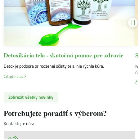
Detoxikácia tela - skutočná pomoc pre zdravie
S
Detox je podpora prirodzenej očisty tela, nie rýchla kúra.
Iv
úz
Čítajte viac
Čí
Zobraziť všetky novinky
Potrebujete poradiť s výberom?
Kontaktujte nás: