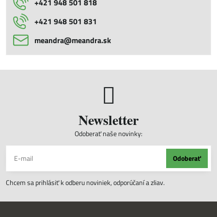
+421 948 501 818
+421 948 501 831
meandra​@meandra​.sk
Newsletter
Odoberať naše novinky:
Odoberať
Chcem sa prihlásiť k odberu noviniek, odporúčaní a zliav.