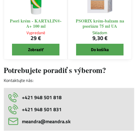
Psori krém - KARTALIN®-
PSORIX krém-balzam na
A+ 100 ml
psoriázu 75 ml UA
Vypredané
Skladom
29 €
9,30 €
Zobraziť
Do košíka
Potrebujete poradiť s výberom?
Kontaktujte nás:
+421 948 501 818
+421 948 501 831
meandra​@meandra​.sk