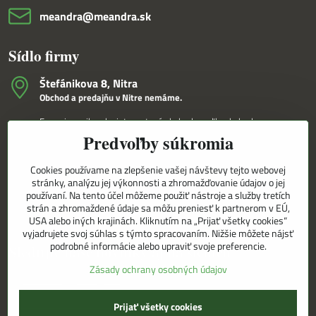
meandra​@meandra​.sk
Sídlo firmy
Štefánikova 8, Nitra
Obchod a predajňu v Nitre nemáme.
Fungujeme iba ako internetový obchod a veľkoobchod.
Predvoľby súkromia
V Nitre Vám tovar dovezieme osobne na základe internetovej
objednávky a telefonického dohovoru.
Cookies používame na zlepšenie vašej návštevy tejto webovej
Korešpondenčná adresa
stránky, analýzu jej výkonnosti a zhromažďovanie údajov o jej
MEANDRA,s.r.o.
používaní. Na tento účel môžeme použiť nástroje a služby tretích
P.O.BOX 8/D
strán a zhromaždené údaje sa môžu preniesť k partnerom v EÚ,
949 01 Nitra
USA alebo iných krajinách. Kliknutím na „Prijať všetky cookies“
vyjadrujete svoj súhlas s týmto spracovaním. Nižšie môžete nájsť
podrobné informácie alebo upraviť svoje preferencie.
Sledujte naše novinky aj na sieťach
Zásady ochrany osobných údajov
Facebook
Instagram
Prijať všetky cookies