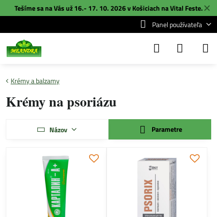
✕
Tešíme sa na Vás už 16.- 17. 10. 2026 v Košiciach na
Vital Feste
.
Panel používateľa
Krémy a balzamy
Krémy na psoriázu
Parametre
Názov