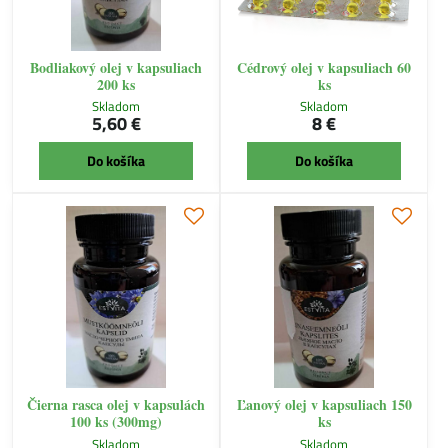
Bodliakový olej v kapsuliach
Cédrový olej v kapsuliach 60
200 ks
ks
Skladom
Skladom
5,60 €
8 €
Do košíka
Do košíka
Čierna rasca olej v kapsulách
Ľanový olej v kapsuliach 150
100 ks (300mg)
ks
Skladom
Skladom