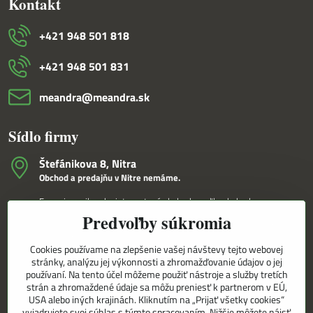
Kontakt
+421 948 501 818
+421 948 501 831
meandra​@meandra​.sk
Sídlo firmy
Štefánikova 8, Nitra
Obchod a predajňu v Nitre nemáme.
Fungujeme iba ako internetový obchod a veľkoobchod.
Predvoľby súkromia
V Nitre Vám tovar dovezieme osobne na základe internetovej
objednávky a telefonického dohovoru.
Cookies používame na zlepšenie vašej návštevy tejto webovej
Korešpondenčná adresa
stránky, analýzu jej výkonnosti a zhromažďovanie údajov o jej
MEANDRA,s.r.o.
používaní. Na tento účel môžeme použiť nástroje a služby tretích
P.O.BOX 8/D
strán a zhromaždené údaje sa môžu preniesť k partnerom v EÚ,
949 01 Nitra
USA alebo iných krajinách. Kliknutím na „Prijať všetky cookies“
vyjadrujete svoj súhlas s týmto spracovaním. Nižšie môžete nájsť