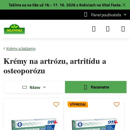
✕
Tešíme sa na Vás už 16.- 17. 10. 2026 v Košiciach na
Vital Feste
.
Panel používateľa
Krémy a balzamy
Krémy na artrózu, artritídu a
osteoporózu
Parametre
Názov
VÝPREDAJ