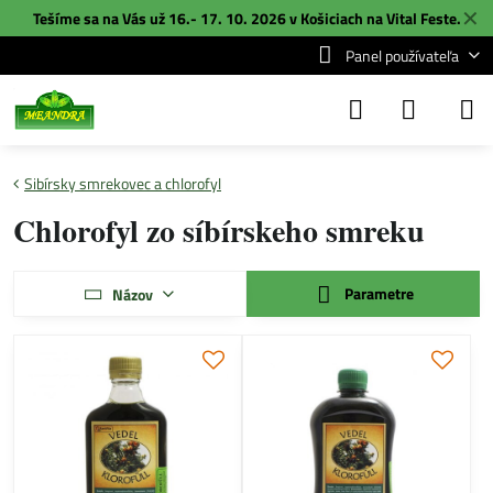
✕
Tešíme sa na Vás už 16.- 17. 10. 2026 v Košiciach na
Vital Feste
.
Panel používateľa
Sibírsky smrekovec a chlorofyl
Chlorofyl zo síbírskeho smreku
Parametre
Názov