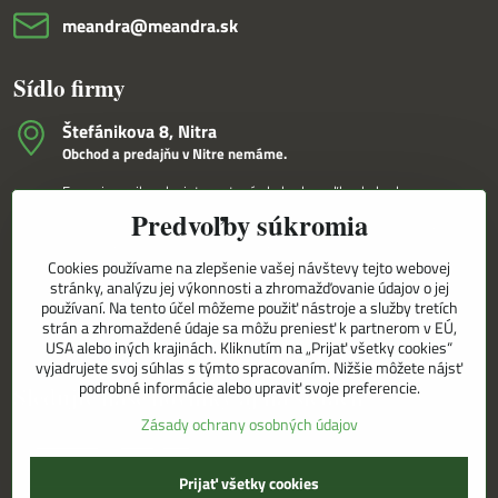
meandra​@meandra​.sk
Sídlo firmy
Štefánikova 8, Nitra
Obchod a predajňu v Nitre nemáme.
Fungujeme iba ako internetový obchod a veľkoobchod.
Predvoľby súkromia
V Nitre Vám tovar dovezieme osobne na základe internetovej
objednávky a telefonického dohovoru.
Cookies používame na zlepšenie vašej návštevy tejto webovej
Korešpondenčná adresa
stránky, analýzu jej výkonnosti a zhromažďovanie údajov o jej
MEANDRA,s.r.o.
používaní. Na tento účel môžeme použiť nástroje a služby tretích
P.O.BOX 8/D
strán a zhromaždené údaje sa môžu preniesť k partnerom v EÚ,
949 01 Nitra
USA alebo iných krajinách. Kliknutím na „Prijať všetky cookies“
vyjadrujete svoj súhlas s týmto spracovaním. Nižšie môžete nájsť
podrobné informácie alebo upraviť svoje preferencie.
Sledujte naše novinky aj na sieťach
Zásady ochrany osobných údajov
Facebook
Instagram
Prijať všetky cookies