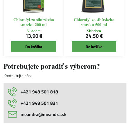
Chlorofyl zo sibírskeho
Chlorofyl zo sibírskeho
smreku 200 ml
smreku 500 ml
Skladom
Skladom
13,90 €
24,50 €
Do košíka
Do košíka
Potrebujete poradiť s výberom?
Kontaktujte nás:
+421 948 501 818
+421 948 501 831
meandra​@meandra​.sk