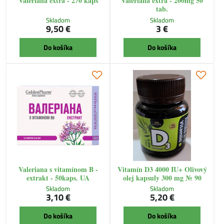
Valeriana extra - 270 kaps
Valeriana extra - 200mg 50
tab.
Skladom
Skladom
9,50 €
3 €
Do košíka
Do košíka
Valeriana s vitamínom B -
Vitamín D3 4000 IU+ Olivový
extrakt - 50kaps. UA
olej kapsuly 300 mg № 90
Skladom
Skladom
3,10 €
5,20 €
Do košíka
Do košíka