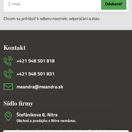
Odoberať
Chcem sa prihlásiť k odberu noviniek, odporúčaní a zliav.
Kontakt
+421 948 501 818
+421 948 501 831
meandra​@meandra​.sk
Sídlo firmy
Štefánikova 8, Nitra
Obchod a predajňu v Nitre nemáme.
Fungujeme iba ako internetový obchod a veľkoobchod.