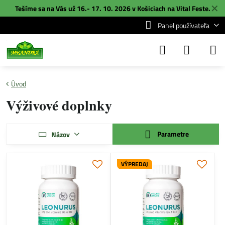
✕
Tešíme sa na Vás už 16.- 17. 10. 2026 v Košiciach na
Vital Feste
.
Panel používateľa
Úvod
Výživové doplnky
Parametre
Názov
VÝPREDAJ