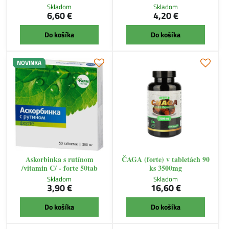
Skladom
Skladom
6,60 €
4,20 €
Do košíka
Do košíka
NOVINKA
Askorbinka s rutínom
ČAGA (forte) v tabletách 90
/vitamin C/ - forte 50tab
ks 3500mg
Skladom
Skladom
3,90 €
16,60 €
Do košíka
Do košíka