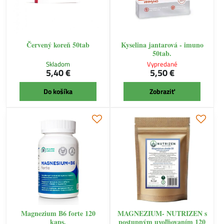
Červený koreň 50tab
Kyselina jantarová - imuno
50tab.
Skladom
Vypredané
5,40 €
5,50 €
Do košíka
Zobraziť
Magnezium B6 forte 120
MAGNEZIUM- NUTRIZEN s
kaps.
postupným uvoľňovaním 120