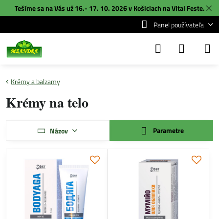
✕
Tešíme sa na Vás už 16.- 17. 10. 2026 v Košiciach na
Vital Feste
.
Panel používateľa
Krémy a balzamy
Krémy na telo
Parametre
Názov