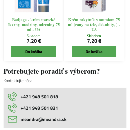
Badjaga - krém starecké
Krém rakytník s mumiom 75
škvrny, modriny, odreniny 75
ml (rany na tele, dekubity, ) -
ml - UA
UA
Skladom
Skladom
7,20 €
7,20 €
Do košíka
Do košíka
Potrebujete poradiť s výberom?
Kontaktujte nás:
+421 948 501 818
+421 948 501 831
meandra​@meandra​.sk