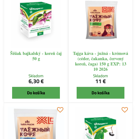
Šišiak bajkalský - koreň čaj
Tajga káva - južná - krémová
50 g
(céder, čakanka, červený
koreň, čaga) 150 g EXP: 13
10 2026
Skladom
Skladom
6,30 €
11 €
Do košíka
Do košíka