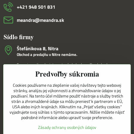
+421 948 501 831
meandra​@meandra​.sk
Sídlo firmy
Štefánikova 8, Nitra
Obchod a predajňu v Nitre nemáme.
Fungujeme iba ako internetový obchod a veľkoobchod.
Predvoľby súkromia
V Nitre Vám tovar dovezieme osobne na základe internetovej
objednávky a telefonického dohovoru.
Cookies používame na zlepšenie vašej návštevy tejto webovej
Korešpondenčná adresa
stránky, analýzu jej výkonnosti a zhromažďovanie údajov o jej
MEANDRA,s.r.o.
používaní. Na tento účel môžeme použiť nástroje a služby tretích
P.O.BOX 8/D
strán a zhromaždené údaje sa môžu preniesť k partnerom v EÚ,
949 01 Nitra
USA alebo iných krajinách. Kliknutím na „Prijať všetky cookies“
vyjadrujete svoj súhlas s týmto spracovaním. Nižšie môžete nájsť
podrobné informácie alebo upraviť svoje preferencie.
Sledujte naše novinky aj na sieťach
Zásady ochrany osobných údajov
Facebook
Instagram