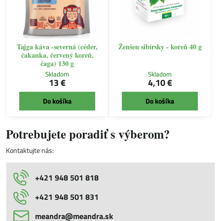
Tajga káva -severná (céder,
Ženšen sibírsky - koreň 40 g
čakanka, červený koreň,
čaga) 130 g
Skladom
Skladom
13 €
4,10 €
Do košíka
Do košíka
Potrebujete poradiť s výberom?
Kontaktujte nás:
+421 948 501 818
+421 948 501 831
meandra​@meandra​.sk