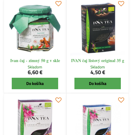
Ivan čaj - zimný 50 g v skle
IVAN čaj listový original 35 g
Skladom
Skladom
6,60 €
4,50 €
Do košíka
Do košíka