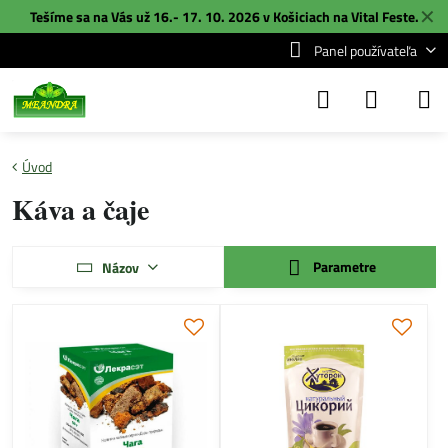
✕
Tešíme sa na Vás už 16.- 17. 10. 2026 v Košiciach na
Vital Feste
.
Panel používateľa
Úvod
Káva a čaje
Parametre
Názov