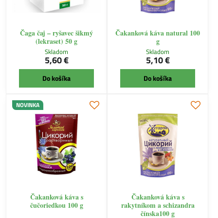
Čaga čaj – ryšavec šikmý
Čakanková káva natural 100
(lekraset) 50 g
g
Skladom
Skladom
5,60 €
5,10 €
Do košíka
Do košíka
NOVINKA
Čakanková káva s
Čakanková káva s
čučoriedkou 100 g
rakytníkom a schizandra
čínska100 g