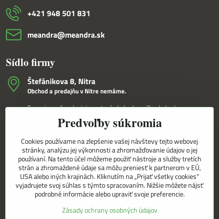
+421 948 501 831
meandra​@meandra​.sk
Sídlo firmy
Štefánikova 8, Nitra
Obchod a predajňu v Nitre nemáme.
Fungujeme iba ako internetový obchod a veľkoobchod.
Predvoľby súkromia
V Nitre Vám tovar dovezieme osobne na základe internetovej
objednávky a telefonického dohovoru.
Cookies používame na zlepšenie vašej návštevy tejto webovej
Korešpondenčná adresa
stránky, analýzu jej výkonnosti a zhromažďovanie údajov o jej
MEANDRA,s.r.o.
používaní. Na tento účel môžeme použiť nástroje a služby tretích
P.O.BOX 8/D
strán a zhromaždené údaje sa môžu preniesť k partnerom v EÚ,
949 01 Nitra
USA alebo iných krajinách. Kliknutím na „Prijať všetky cookies“
vyjadrujete svoj súhlas s týmto spracovaním. Nižšie môžete nájsť
podrobné informácie alebo upraviť svoje preferencie.
Sledujte naše novinky aj na sieťach
Zásady ochrany osobných údajov
Facebook
Instagram