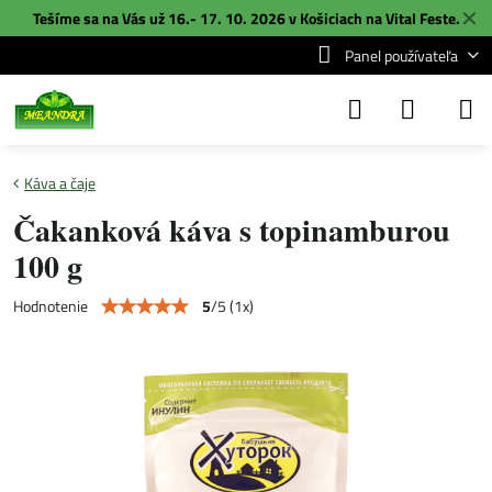
✕
Tešíme sa na Vás už 16.- 17. 10. 2026 v Košiciach na
Vital Feste
.
Panel používateľa
Káva a čaje
Čakanková káva s topinamburou
100 g
5
/
5
(
1
x)
Hodnotenie