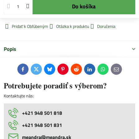
Do košíka
Pridať k Obľúbeným
Otázka k produktu
Doručenia
Popis
Facebook
Twitter
Bluesky
Pinterest
Reddit
LinkedIn
WhatsApp
E-
mail
Potrebujete poradiť s výberom?
Kontaktujte nás:
+421 948 501 818
+421 948 501 831
meandra​@meandra​.sk