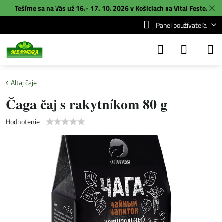
✕
Tešíme sa na Vás už 16.- 17. 10. 2026 v Košiciach na
Vital Feste
.
Panel používateľa
Altaj čaje
Čaga čaj s rakytníkom 80 g
Hodnotenie