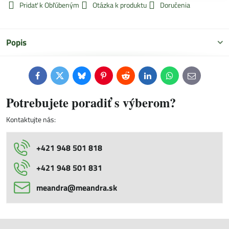
Pridať k Obľúbeným
Otázka k produktu
Doručenia
Popis
Facebook
Twitter
Bluesky
Pinterest
Reddit
LinkedIn
WhatsApp
E-
mail
Potrebujete poradiť s výberom?
Kontaktujte nás:
+421 948 501 818
+421 948 501 831
meandra​@meandra​.sk