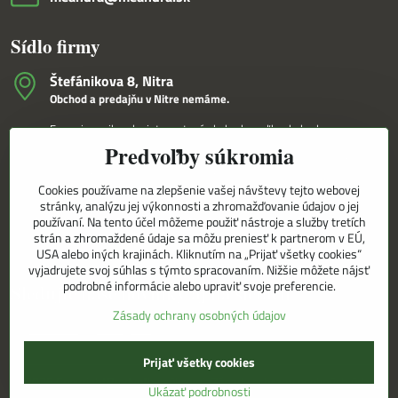
Sídlo firmy
Štefánikova 8, Nitra
Obchod a predajňu v Nitre nemáme.
Fungujeme iba ako internetový obchod a veľkoobchod.
Predvoľby súkromia
V Nitre Vám tovar dovezieme osobne na základe internetovej
objednávky a telefonického dohovoru.
Cookies používame na zlepšenie vašej návštevy tejto webovej
Korešpondenčná adresa
stránky, analýzu jej výkonnosti a zhromažďovanie údajov o jej
MEANDRA,s.r.o.
používaní. Na tento účel môžeme použiť nástroje a služby tretích
P.O.BOX 8/D
strán a zhromaždené údaje sa môžu preniesť k partnerom v EÚ,
949 01 Nitra
USA alebo iných krajinách. Kliknutím na „Prijať všetky cookies“
vyjadrujete svoj súhlas s týmto spracovaním. Nižšie môžete nájsť
podrobné informácie alebo upraviť svoje preferencie.
Sledujte naše novinky aj na sieťach
Zásady ochrany osobných údajov
Facebook
Instagram
Prijať všetky cookies
©
2026
Copyright
Predvoľby súkromia
Zásady ochrany osobných údajov
Ukázať podrobnosti