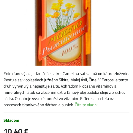
Extra ľanový olej - ľaničník siaty - Camelina sativa má unikátne zloženie.
Pestuje sa v oblastiach južného Sibíra, Malej Ásii, Číne. V Evrope je tento
druh vyhynulý a nepestuje sa tu. Vzhľadom k obsahu vitamínov a
minerálnych látok sa zložením extra ľanový olej podobá oleju z orechov
cédra. Obsahuje vysoké množstvo vitamínu E. Ten sa podieľa na
procesoch tkanivového dýchania buniek.
Čítajte viac
Skladom
10,40 €