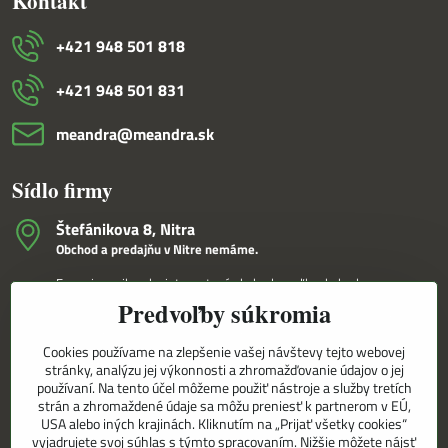
Kontakt
+421 948 501 818
+421 948 501 831
meandra​@meandra​.sk
Sídlo firmy
Štefánikova 8, Nitra
Obchod a predajňu v Nitre nemáme.
Fungujeme iba ako internetový obchod a veľkoobchod.
Predvoľby súkromia
V Nitre Vám tovar dovezieme osobne na základe internetovej
objednávky a telefonického dohovoru.
Cookies používame na zlepšenie vašej návštevy tejto webovej
Korešpondenčná adresa
stránky, analýzu jej výkonnosti a zhromažďovanie údajov o jej
MEANDRA,s.r.o.
používaní. Na tento účel môžeme použiť nástroje a služby tretích
P.O.BOX 8/D
strán a zhromaždené údaje sa môžu preniesť k partnerom v EÚ,
949 01 Nitra
USA alebo iných krajinách. Kliknutím na „Prijať všetky cookies“
vyjadrujete svoj súhlas s týmto spracovaním. Nižšie môžete nájsť