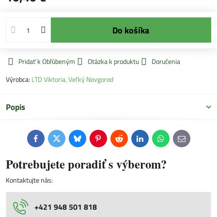
Do košíka
Pridať k Obľúbeným
Otázka k produktu
Doručenia
Výrobca:
LTD Viktoria, Veľký Novgorod
Popis
Facebook
Twitter
Bluesky
Pinterest
Reddit
LinkedIn
WhatsApp
E-
mail
Potrebujete poradiť s výberom?
Kontaktujte nás:
+421 948 501 818