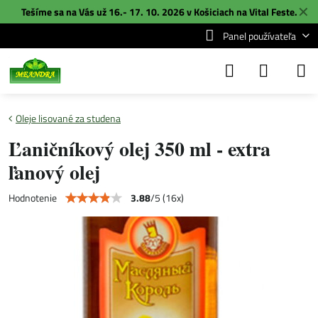
✕
Tešíme sa na Vás už 16.- 17. 10. 2026 v Košiciach na
Vital Feste
.
Panel používateľa
Oleje lisované za studena
Ľaničníkový olej 350 ml - extra
ľanový olej
3.88
/
5
(
16
x)
Hodnotenie