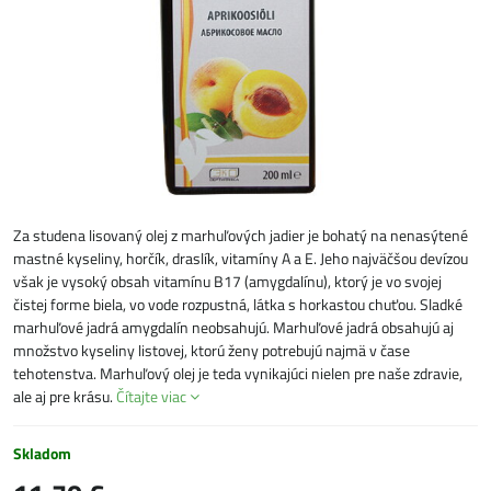
Za studena lisovaný olej z marhuľových jadier je bohatý na nenasýtené
mastné kyseliny, horčík, draslík, vitamíny A a E. Jeho najväčšou devízou
však je vysoký obsah vitamínu B17 (amygdalínu), ktorý je vo svojej
čistej forme biela, vo vode rozpustná, látka s horkastou chuťou. Sladké
marhuľové jadrá amygdalín neobsahujú. Marhuľové jadrá obsahujú aj
množstvo kyseliny listovej, ktorú ženy potrebujú najmä v čase
tehotenstva. Marhuľový olej je teda vynikajúci nielen pre naše zdravie,
ale aj pre krásu.
Čítajte viac
Skladom