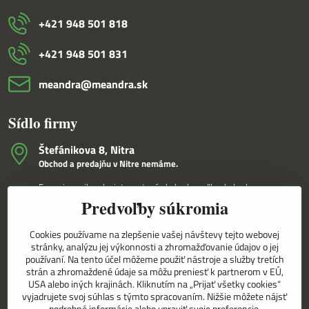
+421 948 501 818
+421 948 501 831
meandra​@meandra​.sk
Sídlo firmy
Štefánikova 8, Nitra
Obchod a predajňu v Nitre nemáme.
Fungujeme iba ako internetový obchod a veľkoobchod.
Predvoľby súkromia
V Nitre Vám tovar dovezieme osobne na základe internetovej
objednávky a telefonického dohovoru.
Cookies používame na zlepšenie vašej návštevy tejto webovej
Korešpondenčná adresa
stránky, analýzu jej výkonnosti a zhromažďovanie údajov o jej
MEANDRA,s.r.o.
používaní. Na tento účel môžeme použiť nástroje a služby tretích
P.O.BOX 8/D
strán a zhromaždené údaje sa môžu preniesť k partnerom v EÚ,
949 01 Nitra
USA alebo iných krajinách. Kliknutím na „Prijať všetky cookies“
vyjadrujete svoj súhlas s týmto spracovaním. Nižšie môžete nájsť
podrobné informácie alebo upraviť svoje preferencie.