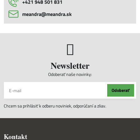
+421 948 501 831
meandra​@meandra​.sk
Newsletter
Odoberať naše novinky:
Odoberať
Chcem sa prihlásiť k odberu noviniek, odporúčaní a zliav.
Kontakt