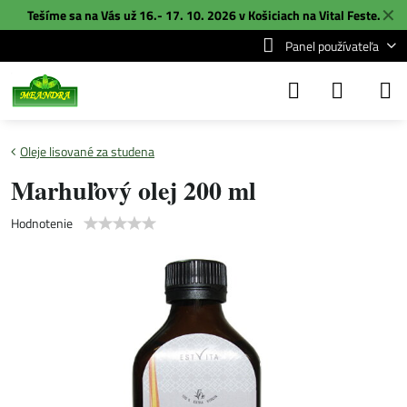
✕
Tešíme sa na Vás už 16.- 17. 10. 2026 v Košiciach na
Vital Feste
.
Panel používateľa
Oleje lisované za studena
Marhuľový olej 200 ml
Hodnotenie