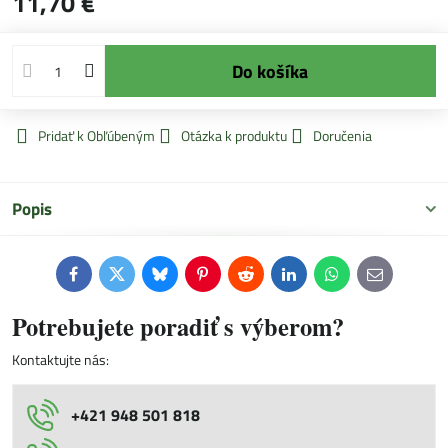
11,70 €
Do košíka
Pridať k Obľúbeným
Otázka k produktu
Doručenia
Popis
Facebook
Twitter
Bluesky
Pinterest
Reddit
LinkedIn
WhatsApp
E-
mail
Potrebujete poradiť s výberom?
Kontaktujte nás:
+421 948 501 818