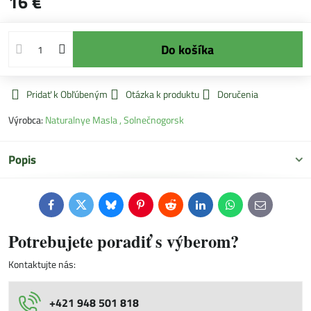
16 €
Do košíka
Pridať k Obľúbeným
Otázka k produktu
Doručenia
Výrobca:
Naturalnye Masla , Solnečnogorsk
Popis
Facebook
Twitter
Bluesky
Pinterest
Reddit
LinkedIn
WhatsApp
E-
mail
Potrebujete poradiť s výberom?
Kontaktujte nás:
+421 948 501 818