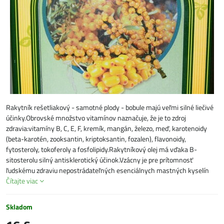
Rakytník rešetliakový - samotné plody - bobule majú veľmi silné liečivé
účinky.Obrovské množstvo vitamínov naznačuje, že je to zdroj
zdravia:vitamíny B, C, E, F, kremík, mangán, železo, meď, karotenoidy
(beta-karotén, zooksantin, kriptoksantin, fozalen), flavonoidy,
fytosteroly, tokoferoly a fosfolipidy.Rakytníkový olej má vďaka B-
sitosterolu silný antisklerotický účinok.Vzácny je pre prítomnosť
ľudskému zdraviu nepostrádateľných esenciálnych mastných kyselín
Čítajte viac
Skladom