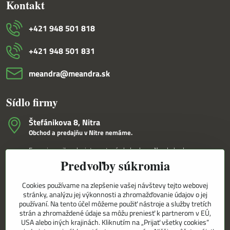
Kontakt
+421 948 501 818
+421 948 501 831
meandra​@meandra​.sk
Sídlo firmy
Štefánikova 8, Nitra
Obchod a predajňu v Nitre nemáme.
Fungujeme iba ako internetový obchod a veľkoobchod.
Predvoľby súkromia
V Nitre Vám tovar dovezieme osobne na základe internetovej
objednávky a telefonického dohovoru.
Cookies používame na zlepšenie vašej návštevy tejto webovej
Korešpondenčná adresa
stránky, analýzu jej výkonnosti a zhromažďovanie údajov o jej
MEANDRA,s.r.o.
používaní. Na tento účel môžeme použiť nástroje a služby tretích
P.O.BOX 8/D
strán a zhromaždené údaje sa môžu preniesť k partnerom v EÚ,
949 01 Nitra
USA alebo iných krajinách. Kliknutím na „Prijať všetky cookies“