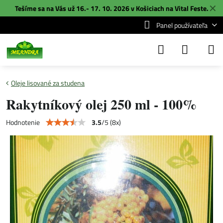
✕
Tešíme sa na Vás už 16.- 17. 10. 2026 v Košiciach na
Vital Feste
.
Panel používateľa
Oleje lisované za studena
Rakytníkový olej 250 ml - 100%
3.5
/
5
(
8
x)
Hodnotenie