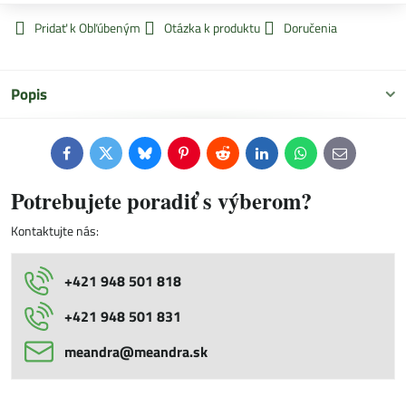
Pridať k Obľúbeným
Otázka k produktu
Doručenia
Popis
Facebook
Twitter
Bluesky
Pinterest
Reddit
LinkedIn
WhatsApp
E-
mail
Potrebujete poradiť s výberom?
Kontaktujte nás:
+421 948 501 818
+421 948 501 831
meandra​@meandra​.sk