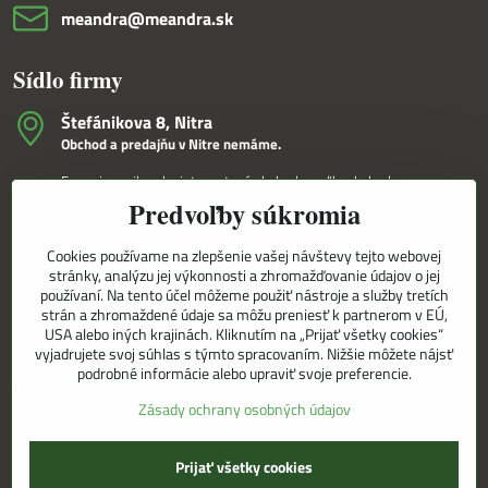
meandra​@meandra​.sk
Sídlo firmy
Štefánikova 8, Nitra
Obchod a predajňu v Nitre nemáme.
Fungujeme iba ako internetový obchod a veľkoobchod.
Predvoľby súkromia
V Nitre Vám tovar dovezieme osobne na základe internetovej
objednávky a telefonického dohovoru.
Cookies používame na zlepšenie vašej návštevy tejto webovej
Korešpondenčná adresa
stránky, analýzu jej výkonnosti a zhromažďovanie údajov o jej
MEANDRA,s.r.o.
používaní. Na tento účel môžeme použiť nástroje a služby tretích
P.O.BOX 8/D
strán a zhromaždené údaje sa môžu preniesť k partnerom v EÚ,
949 01 Nitra
USA alebo iných krajinách. Kliknutím na „Prijať všetky cookies“
vyjadrujete svoj súhlas s týmto spracovaním. Nižšie môžete nájsť
podrobné informácie alebo upraviť svoje preferencie.
Sledujte naše novinky aj na sieťach
Zásady ochrany osobných údajov
Facebook
Instagram
Prijať všetky cookies