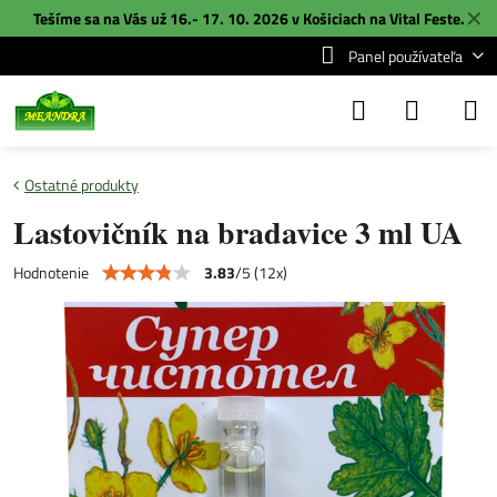
✕
Tešíme sa na Vás už 16.- 17. 10. 2026 v Košiciach na
Vital Feste
.
Panel používateľa
Ostatné produkty
Lastovičník na bradavice 3 ml UA
3.83
/
5
(
12
x)
Hodnotenie