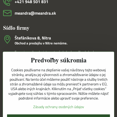
+421 948 501 831
meandra​@meandra​.sk
Sídlo firmy
Štefánikova 8, Nitra
Obchod a predajňu v Nitre nemáme.
Fungujeme iba ako internetový obchod a veľkoobchod.
Predvoľby súkromia
V Nitre Vám tovar dovezieme osobne na základe internetovej
objednávky a telefonického dohovoru.
Cookies používame na zlepšenie vašej návštevy tejto webovej
Korešpondenčná adresa
stránky, analýzu jej výkonnosti a zhromažďovanie údajov o jej
MEANDRA,s.r.o.
používaní. Na tento účel môžeme použiť nástroje a služby tretích
P.O.BOX 8/D
strán a zhromaždené údaje sa môžu preniesť k partnerom v EÚ,
949 01 Nitra
USA alebo iných krajinách. Kliknutím na „Prijať všetky cookies“
vyjadrujete svoj súhlas s týmto spracovaním. Nižšie môžete nájsť
podrobné informácie alebo upraviť svoje preferencie.
Sledujte naše novinky aj na sieťach
Zásady ochrany osobných údajov
Facebook
Instagram