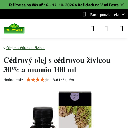
✕
Tešíme sa na Vás už 16.- 17. 10. 2026 v Košiciach na
Vital Feste
.
Panel používateľa
Oleje s cédrovou živicou
Cédrový olej s cédrovou živicou
30% a mumio 100 ml
3.81
/
5
(
16
x)
Hodnotenie