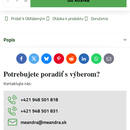
Pridať k Obľúbeným
Otázka k produktu
Doručenia
Popis
Facebook
Twitter
Bluesky
Pinterest
Reddit
LinkedIn
WhatsApp
E-
mail
Potrebujete poradiť s výberom?
Kontaktujte nás:
+421 948 501 818
+421 948 501 831
meandra​@meandra​.sk