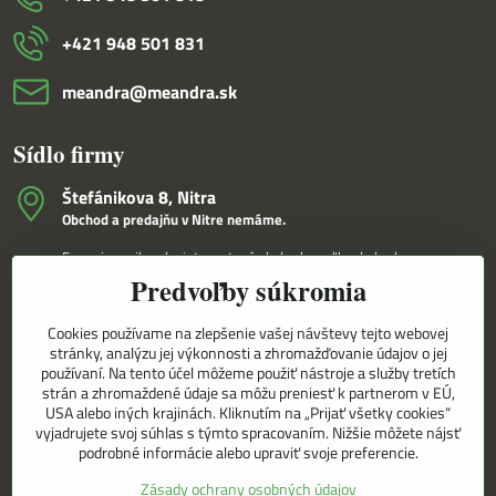
+421 948 501 831
meandra​@meandra​.sk
Sídlo firmy
Štefánikova 8, Nitra
Obchod a predajňu v Nitre nemáme.
Fungujeme iba ako internetový obchod a veľkoobchod.
Predvoľby súkromia
V Nitre Vám tovar dovezieme osobne na základe internetovej
objednávky a telefonického dohovoru.
Cookies používame na zlepšenie vašej návštevy tejto webovej
Korešpondenčná adresa
stránky, analýzu jej výkonnosti a zhromažďovanie údajov o jej
MEANDRA,s.r.o.
používaní. Na tento účel môžeme použiť nástroje a služby tretích
P.O.BOX 8/D
strán a zhromaždené údaje sa môžu preniesť k partnerom v EÚ,
949 01 Nitra
USA alebo iných krajinách. Kliknutím na „Prijať všetky cookies“
vyjadrujete svoj súhlas s týmto spracovaním. Nižšie môžete nájsť
podrobné informácie alebo upraviť svoje preferencie.
Sledujte naše novinky aj na sieťach
Zásady ochrany osobných údajov