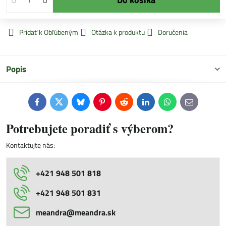
Pridať k Obľúbeným
Otázka k produktu
Doručenia
Popis
Facebook
Twitter
Bluesky
Pinterest
Reddit
LinkedIn
WhatsApp
E-
mail
Potrebujete poradiť s výberom?
Kontaktujte nás:
+421 948 501 818
+421 948 501 831
meandra​@meandra​.sk