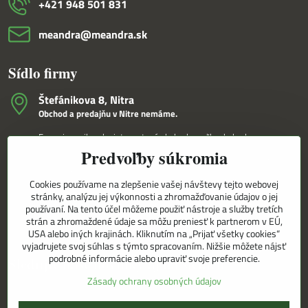
+421 948 501 831
meandra​@meandra​.sk
Sídlo firmy
Štefánikova 8, Nitra
Obchod a predajňu v Nitre nemáme.
Fungujeme iba ako internetový obchod a veľkoobchod.
Predvoľby súkromia
V Nitre Vám tovar dovezieme osobne na základe internetovej
objednávky a telefonického dohovoru.
Cookies používame na zlepšenie vašej návštevy tejto webovej
Korešpondenčná adresa
stránky, analýzu jej výkonnosti a zhromažďovanie údajov o jej
MEANDRA,s.r.o.
používaní. Na tento účel môžeme použiť nástroje a služby tretích
P.O.BOX 8/D
strán a zhromaždené údaje sa môžu preniesť k partnerom v EÚ,
949 01 Nitra
USA alebo iných krajinách. Kliknutím na „Prijať všetky cookies“
vyjadrujete svoj súhlas s týmto spracovaním. Nižšie môžete nájsť
podrobné informácie alebo upraviť svoje preferencie.
Sledujte naše novinky aj na sieťach
Zásady ochrany osobných údajov
Facebook
Instagram