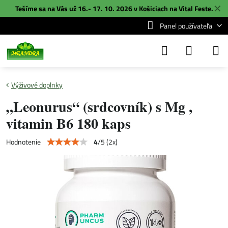
✕
Tešíme sa na Vás už 16.- 17. 10. 2026 v Košiciach na
Vital Feste
.
Panel používateľa
Výživové doplnky
„Leonurus“ (srdcovník) s Mg ,
vitamin B6 180 kaps
4
/
5
(
2
x)
Hodnotenie