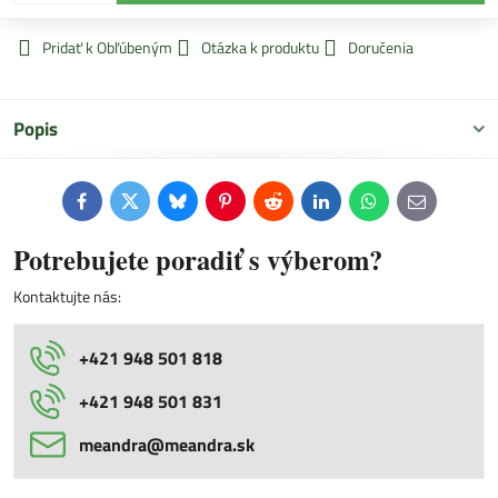
Pridať k Obľúbeným
Otázka k produktu
Doručenia
Popis
Facebook
Twitter
Bluesky
Pinterest
Reddit
LinkedIn
WhatsApp
E-
mail
Potrebujete poradiť s výberom?
Kontaktujte nás:
+421 948 501 818
+421 948 501 831
meandra​@meandra​.sk