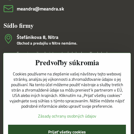
meandra​@meandra​.sk
Sídlo firmy
Štefánikova 8, Nitra
Obchod a predajňu v Nitre nemáme.
Fungujeme iba ako internetový obchod a veľkoobchod.
Predvoľby súkromia
V Nitre Vám tovar dovezieme osobne na základe internetovej
objednávky a telefonického dohovoru.
Cookies používame na zlepšenie vašej návštevy tejto webovej
Korešpondenčná adresa
stránky, analýzu jej výkonnosti a zhromažďovanie údajov o jej
MEANDRA,s.r.o.
používaní. Na tento účel môžeme použiť nástroje a služby tretích
P.O.BOX 8/D
strán a zhromaždené údaje sa môžu preniesť k partnerom v EÚ,
949 01 Nitra
USA alebo iných krajinách. Kliknutím na „Prijať všetky cookies“
vyjadrujete svoj súhlas s týmto spracovaním. Nižšie môžete nájsť
podrobné informácie alebo upraviť svoje preferencie.
Sledujte naše novinky aj na sieťach
Zásady ochrany osobných údajov
Facebook
Instagram
Prijať všetky cookies