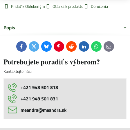
Pridať k Obľúbeným
Otázka k produktu
Doručenia
Popis
Facebook
Twitter
Bluesky
Pinterest
Reddit
LinkedIn
WhatsApp
E-
mail
Potrebujete poradiť s výberom?
Kontaktujte nás:
+421 948 501 818
+421 948 501 831
meandra​@meandra​.sk