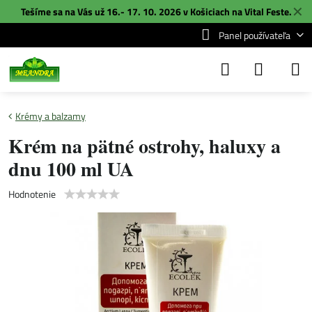
✕
Tešíme sa na Vás už 16.- 17. 10. 2026 v Košiciach na
Vital Feste
.
Panel používateľa
Krémy a balzamy
Krém na pätné ostrohy, haluxy a
dnu 100 ml UA
Hodnotenie