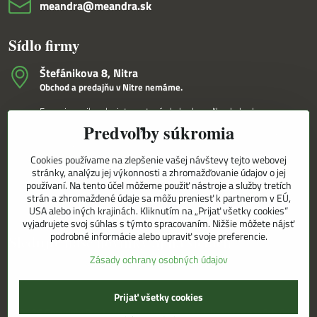
meandra​@meandra​.sk
Sídlo firmy
Štefánikova 8, Nitra
Obchod a predajňu v Nitre nemáme.
Fungujeme iba ako internetový obchod a veľkoobchod.
Predvoľby súkromia
V Nitre Vám tovar dovezieme osobne na základe internetovej
objednávky a telefonického dohovoru.
Cookies používame na zlepšenie vašej návštevy tejto webovej
Korešpondenčná adresa
stránky, analýzu jej výkonnosti a zhromažďovanie údajov o jej
MEANDRA,s.r.o.
používaní. Na tento účel môžeme použiť nástroje a služby tretích
P.O.BOX 8/D
strán a zhromaždené údaje sa môžu preniesť k partnerom v EÚ,
949 01 Nitra
USA alebo iných krajinách. Kliknutím na „Prijať všetky cookies“
vyjadrujete svoj súhlas s týmto spracovaním. Nižšie môžete nájsť
podrobné informácie alebo upraviť svoje preferencie.
Sledujte naše novinky aj na sieťach
Zásady ochrany osobných údajov
Facebook
Instagram
Prijať všetky cookies
©
2026
Copyright
Predvoľby súkromia
Zásady ochrany osobných údajov