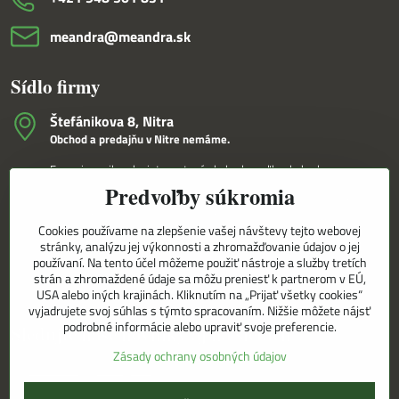
meandra​@meandra​.sk
Sídlo firmy
Štefánikova 8, Nitra
Obchod a predajňu v Nitre nemáme.
Fungujeme iba ako internetový obchod a veľkoobchod.
Predvoľby súkromia
V Nitre Vám tovar dovezieme osobne na základe internetovej
objednávky a telefonického dohovoru.
Cookies používame na zlepšenie vašej návštevy tejto webovej
Korešpondenčná adresa
stránky, analýzu jej výkonnosti a zhromažďovanie údajov o jej
MEANDRA,s.r.o.
používaní. Na tento účel môžeme použiť nástroje a služby tretích
P.O.BOX 8/D
strán a zhromaždené údaje sa môžu preniesť k partnerom v EÚ,
949 01 Nitra
USA alebo iných krajinách. Kliknutím na „Prijať všetky cookies“
vyjadrujete svoj súhlas s týmto spracovaním. Nižšie môžete nájsť
podrobné informácie alebo upraviť svoje preferencie.
Sledujte naše novinky aj na sieťach
Zásady ochrany osobných údajov
Facebook
Instagram