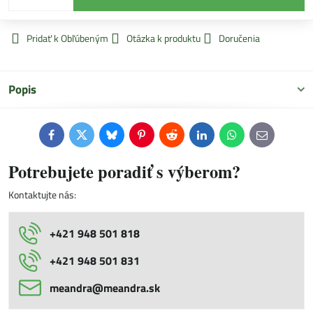
Pridať k Obľúbeným
Otázka k produktu
Doručenia
Popis
Facebook
Twitter
Bluesky
Pinterest
Reddit
LinkedIn
WhatsApp
E-
mail
Potrebujete poradiť s výberom?
Kontaktujte nás:
+421 948 501 818
+421 948 501 831
meandra​@meandra​.sk