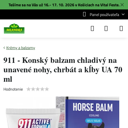
✕
Tešíme sa na Vás už 16.- 17. 10. 2026 v Košiciach na
Vital Feste
.
Panel používateľa
Krémy a balzamy
911 - Konský balzam chladivý na
unavené nohy, chrbát a kĺby UA 70
ml
Hodnotenie