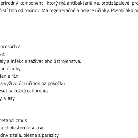
 prírodný komponent , ktorý má antibakteriálne, protizápalové, pro
čistí telo od toxínov. Má regeneračné a hojace účinky. Pôsobí ako p
rocesoch a
ze.
aly a infekcie zažívacieho ústrojenstva.
né účinky
jenie rán
a vyživujúci účinok na pokožku
všetky kožné ochorenia
, vlasy
metabolizmus
nu cholesterolu v krvi
xíny z tela, plesne a parazity