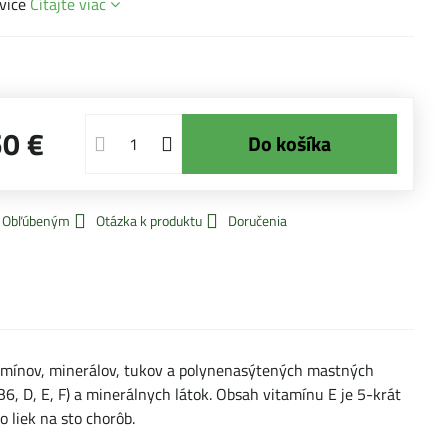
ivice
Čítajte viac
50 €
Do košíka
k Obľúbeným
Otázka k produktu
Doručenia
tamínov, minerálov, tukov a polynenasýtených mastných
, D, E, F) a minerálnych látok. Obsah vitamínu E je 5-krát
o liek na sto chorôb.