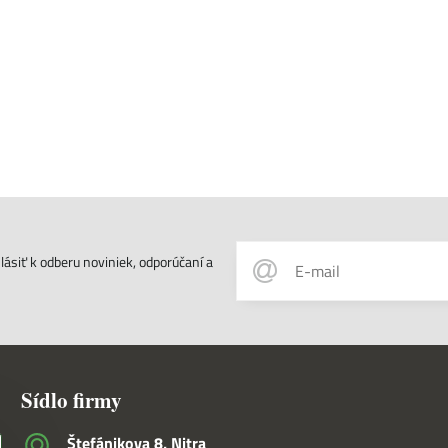
ásiť k odberu noviniek, odporúčaní a
Sídlo firmy
Štefánikova 8, Nitra