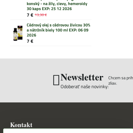
konský - na žily, cievy, hemeroidy
30 kaps EXP: 25 12 2026
7 €
13,30 €
Cédrový olej s cédrovou živicou 30%
a nátržník biely 100 ml EXP: 06 09
2026
7 €
Newsletter
Chcem sa prihl
zliav.
Odoberať naše novinky:
Kontakt