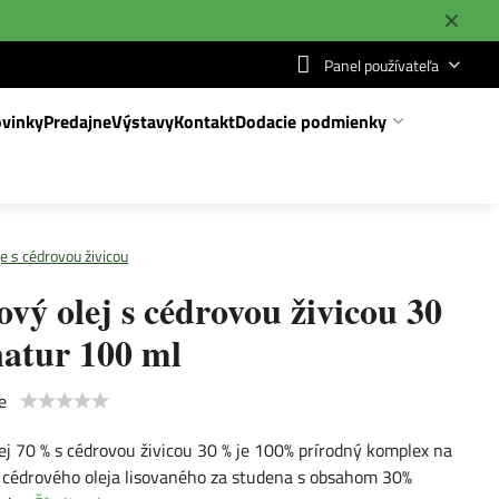
✕
Panel používateľa
vinky
Predajne
Výstavy
Kontakt
Dodacie podmienky
je s cédrovou živicou
vý olej s cédrovou živicou 30
natur 100 ml
e
ej 70 % s cédrovou živicou 30 % je 100% prírodný komplex na
cédrového oleja lisovaného za studena s obsahom 30%