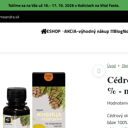
Tešíme sa na Vás už 16.- 17. 10. 2026 v Košiciach na
Vital Feste
.
eandra.sk
ESHOP
AKCIA-výhodný nákup !!!
Blog
No
Úvod
Ole
Cédro
% - 
Hodnoteni
Cédrový ol
báze 100% 