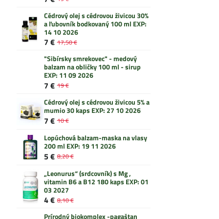
Cédrový olej s cédrovou živicou 30%
a ľubovník bodkovaný 100 ml EXP:
14 10 2026
7 €
17,50 €
"Sibírsky smrekovec" - medový
balzam na obličky 100 ml - sirup
EXP: 11 09 2026
7 €
19 €
Cédrový olej s cédrovou živicou 5% a
mumio 30 kaps EXP: 27 10 2026
7 €
10 €
Lopúchová balzam-maska na vlasy
200 ml EXP: 19 11 2026
5 €
8,20 €
„Leonurus“ (srdcovník) s Mg ,
vitamin B6 a B12 180 kaps EXP: 01
03 2027
4 €
8,10 €
Prírodný biokomplex -pagaštan