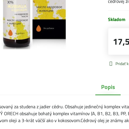
cédrovej ž
Skladom
17,
Pridať 
Popis
isovaný za studena z jadier cédru. Obsahuje jedinečný komplex vi
Ý ORECH obsahuje bohatý komplex vitamínov (A, B1, B2, B3, PP, B6
ovom oleji a 3-krát väčší ako v kokosovom.Cédrový olej je známy ak