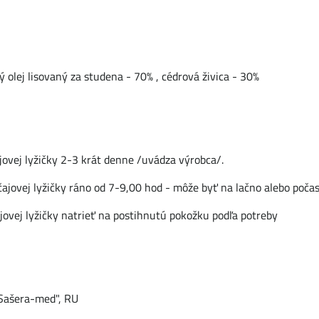
 olej lisovaný za studena - 70% , cédrová živica - 30%
jovej lyžičky 2-3 krát denne /uvádza výrobca/.
jovej lyžičky ráno od 7-9,00 hod - môže byť na lačno alebo počas 
ajovej lyžičky natrieť na postihnutú pokožku podľa potreby
ašera-med", RU