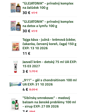
"GLEJATONIK" - prírodný komplex
na žalúdok 100 g
30 €
45 €
"GLEJATONIK" - prírodný komplex
na detox a lymfu 100 g
30 €
45 €
Tajga káva - južná - krémová (céder,
čakanka, červený koreň, čaga) 150 g
EXP: 13 10 2026
11 €
Jazvečí krém - detský 75 ml UA EXP:
15 03 2027
3 €
5,70 €
„911“ – gél s chondroitinom 100 ml
UA EXP: 31 10 2026
4 €
8,20 €
"Sibírsky smrekovec" - medový
balzam na ženské problémy 100 ml
- sirup EXP: 27 09 2026
7 €
19 €