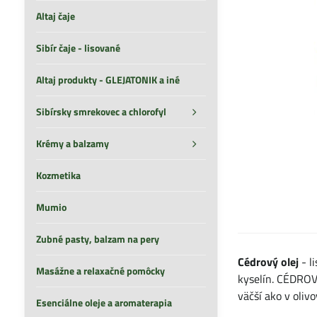
Altaj čaje
Sibír čaje - lisované
Altaj produkty - GLEJATONIK a iné
Sibírsky smrekovec a chlorofyl
Krémy a balzamy
Kozmetika
Mumio
Zubné pasty, balzam na pery
Cédrový olej
- l
Masážne a relaxačné pomôcky
kyselín. CÉDROV
väčší ako v oliv
Esenciálne oleje a aromaterapia