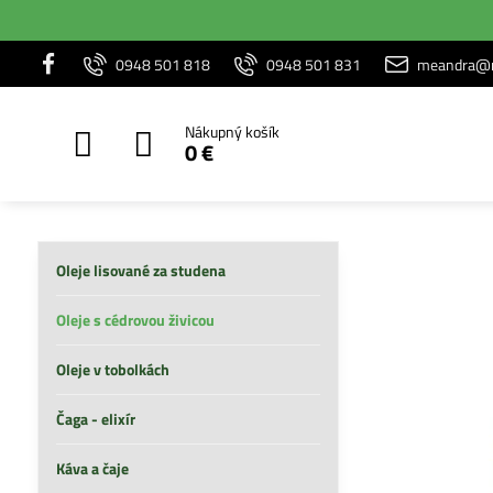
0948 501 818
0948 501 831
meandra@m
Nákupný košík
0 €
Oleje lisované za studena
Oleje s cédrovou živicou
Oleje v tobolkách
Čaga - elixír
Káva a čaje