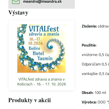
meandra​@meandra​.sk
Výstavy
Zloženie:
cédrový
Použitie:
vnútorne: 0,5 ča
Odporúčam 0,5 ča
vonkajšie: 0,5 č
VITALfest zdravia a znania v
Košiciach - 16. - 17. 10. 2026
Obsah:
100 ml
Produkty v akcii
Výrobca:
OOO "S