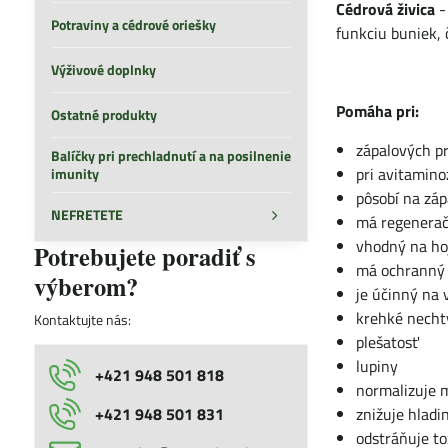
Cédrová živica
-
Potraviny a cédrové oriešky
funkciu buniek, 
Výživové doplnky
Pomáha pri:
Ostatné produkty
zápalových p
Balíčky pri prechladnutí a na posilnenie
pri avitamino
imunity
pôsobí na záp
NEFRETETE
má regenerač
vhodný na ho
Potrebujete poradiť s
má ochranný 
výberom?
je účinný na 
krehké nechty
Kontaktujte nás:
plešatosť
lupiny
+421 948 501 818
normalizuje 
+421 948 501 831
znižuje hladi
odstráňuje to