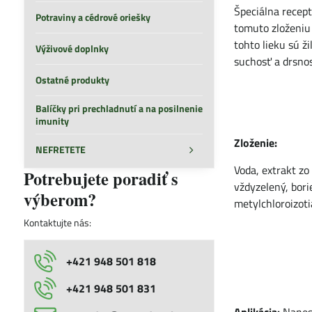
Špeciálna recept
Potraviny a cédrové oriešky
tomuto zloženiu
tohto lieku sú ž
Výživové doplnky
suchosť a drsnos
Ostatné produkty
Balíčky pri prechladnutí a na posilnenie
imunity
Zloženie:
NEFRETETE
Voda, extrakt zo
Potrebujete poradiť s
vždyzelený, bori
výberom?
metylchloroizoti
Kontaktujte nás:
+421 948 501 818
+421 948 501 831