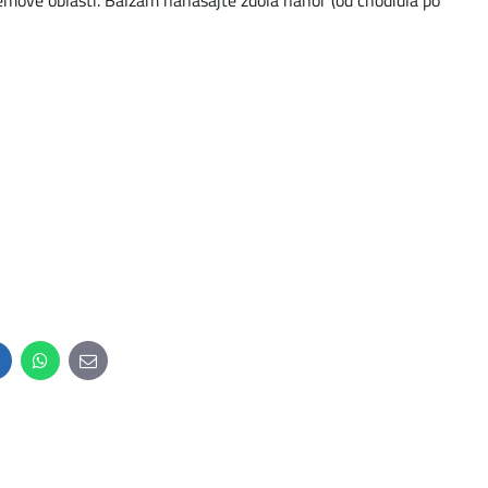
vé oblasti. Balzam nanášajte zdola nahor (od chodidla po
inkedIn
WhatsApp
E-
mail