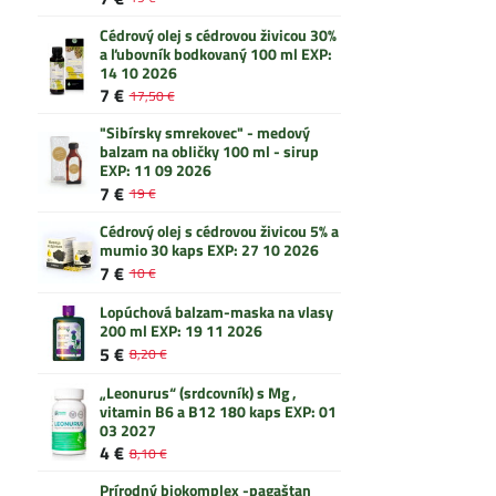
Cédrový olej s cédrovou živicou 30%
a ľubovník bodkovaný 100 ml EXP:
14 10 2026
7 €
17,50 €
"Sibírsky smrekovec" - medový
balzam na obličky 100 ml - sirup
EXP: 11 09 2026
7 €
19 €
Cédrový olej s cédrovou živicou 5% a
mumio 30 kaps EXP: 27 10 2026
7 €
10 €
Lopúchová balzam-maska na vlasy
200 ml EXP: 19 11 2026
5 €
8,20 €
„Leonurus“ (srdcovník) s Mg ,
vitamin B6 a B12 180 kaps EXP: 01
03 2027
4 €
8,10 €
Prírodný biokomplex -pagaštan