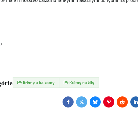
e malé množstvo balzamu ľahkými masážnymi pohybmi na problémo
a
górie
Krémy a balzamy
Krémy na žily
Facebook
Twitter
Bluesky
Pinterest
Reddit
L