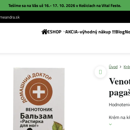
Tešíme sa na Vás už 16.- 17. 10. 2026 v Košiciach na
Vital Feste
.
eandra.sk
ESHOP
AKCIA-výhodný nákup !!!
Blog
No
Úvod
Kré
Venot
pagaš
Hodnoteni
Krém na kŕ