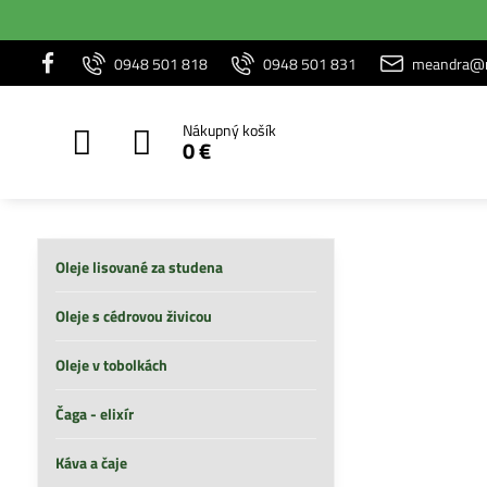
0948 501 818
0948 501 831
meandra@m
Nákupný košík
0 €
Oleje lisované za studena
Oleje s cédrovou živicou
Oleje v tobolkách
Čaga - elixír
Káva a čaje