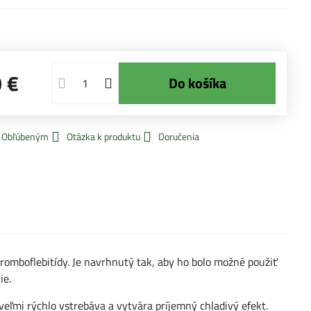
 €
Do košíka
k Obľúbeným
Otázka k produktu
Doručenia
romboflebitídy. Je navrhnutý tak, aby ho bolo možné použiť
ie.
veľmi rýchlo vstrebáva a vytvára príjemný chladivý efekt.