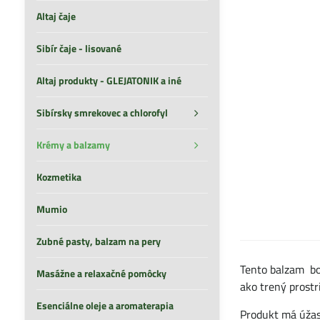
Altaj čaje
Sibír čaje - lisované
Altaj produkty - GLEJATONIK a iné
Sibírsky smrekovec a chlorofyl
Krémy a balzamy
Kozmetika
Mumio
Zubné pasty, balzam na pery
Tento balzam bol
Masážne a relaxačné pomôcky
ako trený prost
Esenciálne oleje a aromaterapia
Produkt má úžasn