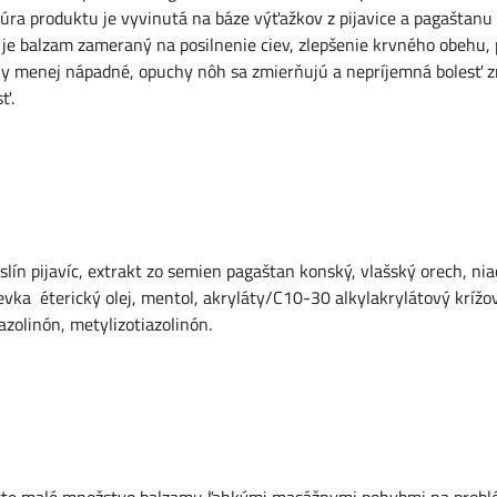
úra ​​produktu je vyvinutá na báze výťažkov z pijavice a pagaštanu
 je balzam zameraný na posilnenie ciev, zlepšenie krvného obehu,
ily menej nápadné, opuchy nôh sa zmierňujú a nepríjemná bolesť z
ť.
 slín pijavíc, extrakt zo semien pagaštan konský, vlašský orech, ni
evka éterický olej, mentol, akryláty/C10-30 alkylakrylátový krížo
azolinón, metylizotiazolinón.