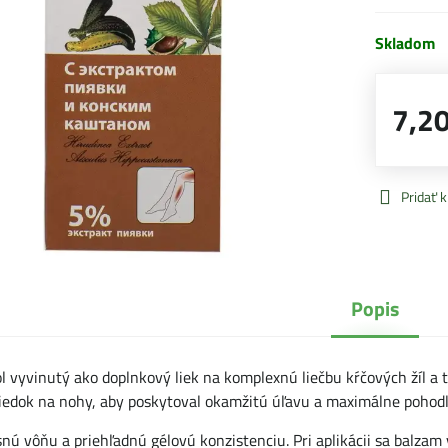
Skladom
7,20
Pridať 
Popis
 vyvinutý ako doplnkový liek na komplexnú liečbu kŕčových žíl a t
riedok na nohy, aby poskytoval okamžitú úľavu a maximálne pohodl
ú vôňu a priehľadnú gélovú konzistenciu. Pri aplikácii sa balzam 