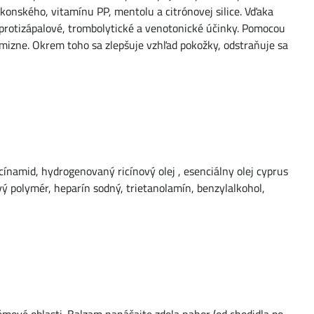
 konského, vitamínu PP, mentolu a citrónovej silice. Vďaka
 protizápalové, trombolytické a venotonické účinky. Pomocou
mizne. Okrem toho sa zlepšuje vzhľad pokožky, odstraňuje sa
acínamid, hydrogenovaný ricínový olej , esenciálny olej cyprus
vý polymér, heparín sodný, trietanolamín, benzylalkohol,