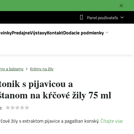
✕
Panel používateľa
vinky
Predajne
Výstavy
Kontakt
Dodacie podmienky
my a balzamy
Krémy na žily
onik s pijavicou a
tanom na kŕčové žily 75 ml
e
čové žily s extraktom pijavice a pagaštan konský.
Čítajte viac