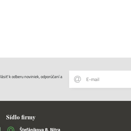
ásiť k odberu noviniek, odporúčaní a
Sídlo firmy
Štefánikova 8, Nitra