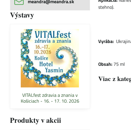
Aplikácia:
Nanest
meandra​@meandra​.sk
stehno).
Výstavy
Vyrába:
Ukrajin
Obsah:
75 ml
Viac z kate
VITALfest zdravia a znania v
Košiciach - 16. - 17. 10. 2026
Produkty v akcii