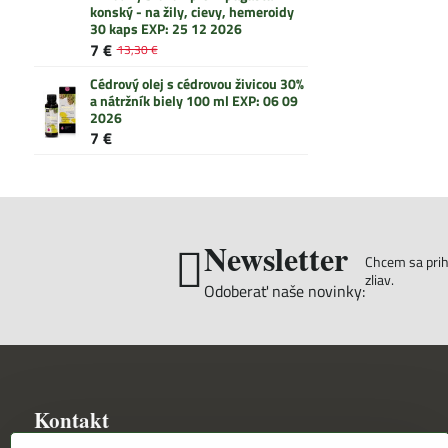
konský - na žily, cievy, hemeroidy
30 kaps EXP: 25 12 2026
7 €
13,30 €
Cédrový olej s cédrovou živicou 30%
a nátržník biely 100 ml EXP: 06 09
2026
7 €
Newsletter
Chcem sa prihl
zliav.
Odoberať naše novinky:
Kontakt