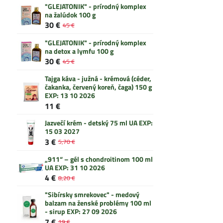
"GLEJATONIK" - prírodný komplex
na žalúdok 100 g
30 €
45 €
"GLEJATONIK" - prírodný komplex
na detox a lymfu 100 g
30 €
45 €
Tajga káva - južná - krémová (céder,
čakanka, červený koreň, čaga) 150 g
EXP: 13 10 2026
11 €
Jazvečí krém - detský 75 ml UA EXP:
15 03 2027
3 €
5,70 €
„911“ – gél s chondroitinom 100 ml
UA EXP: 31 10 2026
4 €
8,20 €
"Sibírsky smrekovec" - medový
balzam na ženské problémy 100 ml
- sirup EXP: 27 09 2026
7 €
19 €