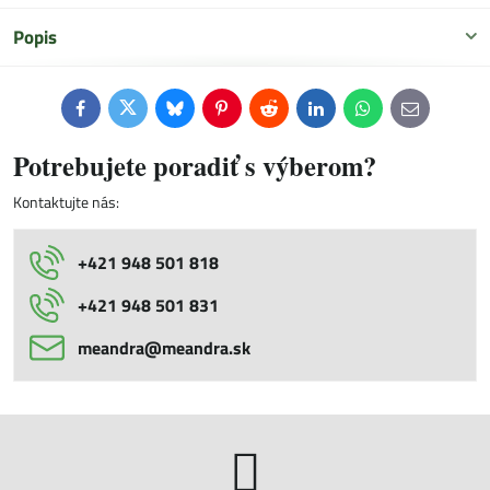
Popis
Facebook
Twitter
Bluesky
Pinterest
Reddit
LinkedIn
WhatsApp
E-
mail
Potrebujete poradiť s výberom?
Kontaktujte nás:
+421 948 501 818
+421 948 501 831
meandra​@meandra​.sk