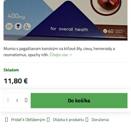
Mumio s pagaštanom konským na kŕčové žily, cievy, hemeroidy a
reumatizmus, opuchy nôh.
Čítajte viac
Skladom
11,80 €
Do košíka
Pridať k Obľúbeným
Otázka k produktu
Doručenia