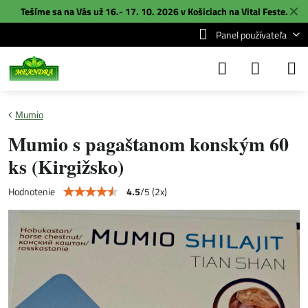
✕
Tešíme sa na Vás už 16.- 17. 10. 2026 v Košiciach na
Vital Feste
.
Panel používateľa
Mumio
Mumio s pagaštanom konským 60
ks (Kirgižsko)
4.5
/
5
(
2
x)
Hodnotenie