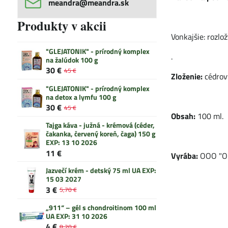
meandra​@meandra​.sk
Produkty v akcii
Vonkajšie: rozlo
"GLEJATONIK" - prírodný komplex
.
na žalúdok 100 g
30 €
45 €
Zloženie:
cédrový
"GLEJATONIK" - prírodný komplex
na detox a lymfu 100 g
30 €
45 €
Obsah:
100 ml.
Tajga káva - južná - krémová (céder,
čakanka, červený koreň, čaga) 150 g
EXP: 13 10 2026
11 €
Vyrába:
OOO "Oli
Jazvečí krém - detský 75 ml UA EXP:
15 03 2027
3 €
5,70 €
„911“ – gél s chondroitinom 100 ml
UA EXP: 31 10 2026
4 €
8,20 €