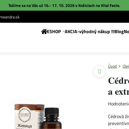
Tešíme sa na Vás už 16.- 17. 10. 2026 v Košiciach na
Vital Feste
.
eandra.sk
ESHOP
AKCIA-výhodný nákup !!!
Blog
No
Úvod
Ole
Cédro
a ext
Hodnoteni
Cédrová ži
preventívn