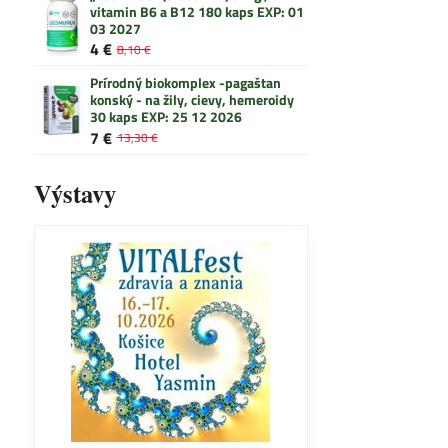
vitamin B6 a B12 180 kaps EXP: 01
03 2027
4 €
8,10 €
Prírodný biokomplex -pagaštan
konský - na žily, cievy, hemeroidy
30 kaps EXP: 25 12 2026
7 €
13,30 €
Výstavy