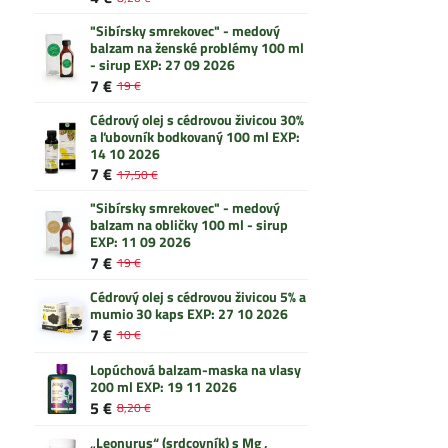
"Sibírsky smrekovec" - medový
balzam na ženské problémy 100 ml
- sirup EXP: 27 09 2026
7 €
19 €
Cédrový olej s cédrovou živicou 30%
a ľubovník bodkovaný 100 ml EXP:
14 10 2026
7 €
17,50 €
"Sibírsky smrekovec" - medový
balzam na obličky 100 ml - sirup
EXP: 11 09 2026
7 €
19 €
Cédrový olej s cédrovou živicou 5% a
mumio 30 kaps EXP: 27 10 2026
7 €
10 €
Lopúchová balzam-maska na vlasy
200 ml EXP: 19 11 2026
5 €
8,20 €
„Leonurus“ (srdcovník) s Mg ,