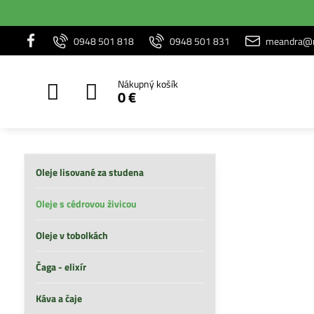
0948 501 818
0948 501 831
meandra@m
Nákupný košík
0 €
Oleje lisované za studena
Oleje s cédrovou živicou
Oleje v tobolkách
Čaga - elixír
Káva a čaje