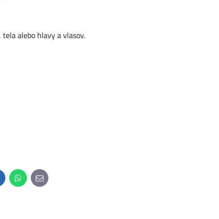
 tela alebo hlavy a vlasov.
inkedIn
WhatsApp
E-
mail