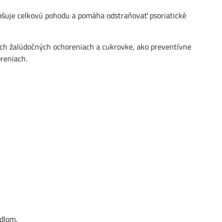
pšuje celkovú pohodu a pomáha odstraňovať psoriatické
kých žalúdočných ochoreniach a cukrovke, ako preventívne
reniach.
edlom.