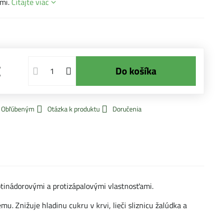
ami.
Čítajte viac
€
Do košíka
k Obľúbeným
Otázka k produktu
Doručenia
rotinádorovými a protizápalovými vlastnosťami.
. Znižuje hladinu cukru v krvi, lieči sliznicu žalúdka a