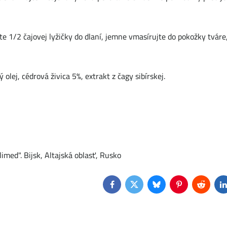
žte 1/2 čajovej lyžičky do dlaní, jemne vmasírujte do pokožky tváre,
 olej, cédrová živica 5%, extrakt z čagy sibírskej.
med". Bijsk, Altajská oblasť, Rusko
Facebook
Twitter
Bluesky
Pinterest
Reddit
L