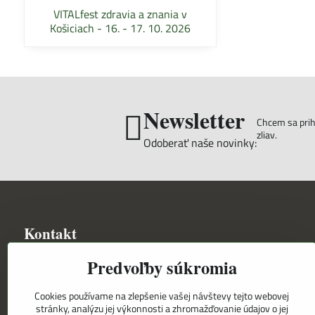
VITALfest zdravia a znania v
Košiciach - 16. - 17. 10. 2026
Newsletter
Chcem sa prihl
zliav.
Odoberať naše novinky:
Kontakt
Predvoľby súkromia
+421 948 501 818
Cookies používame na zlepšenie vašej návštevy tejto webovej
+421 948 501 831
stránky, analýzu jej výkonnosti a zhromažďovanie údajov o jej