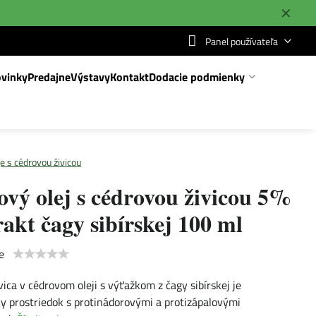
✕
Panel používateľa
vinky
Predajne
Výstavy
Kontakt
Dodacie podmienky
je s cédrovou živicou
vý olej s cédrovou živicou 5%
rakt čagy sibírskej 100 ml
e
vica v cédrovom oleji s výťažkom z čagy sibírskej je
y prostriedok s protinádorovými a protizápalovými