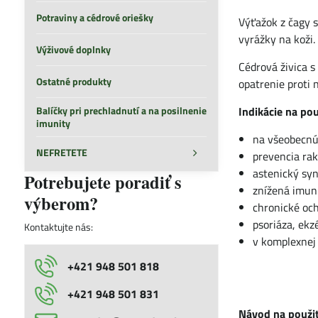
Potraviny a cédrové oriešky
Výťažok z čagy 
vyrážky na koži.
Výživové doplnky
Cédrová živica 
Ostatné produkty
opatrenie proti
Balíčky pri prechladnutí a na posilnenie
Indikácie na pou
imunity
na všeobecnú
NEFRETETE
prevencia rak
astenický sy
Potrebujete poradiť s
znížená imuni
výberom?
chronické och
psoriáza, ekz
Kontaktujte nás:
v komplexnej
+421 948 501 818
+421 948 501 831
Návod na použit