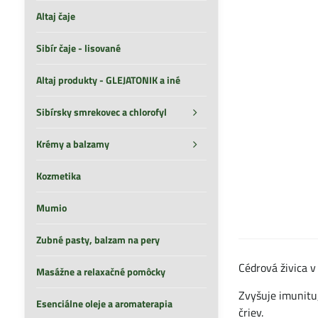
Altaj čaje
Sibír čaje - lisované
Altaj produkty - GLEJATONIK a iné
Sibírsky smrekovec a chlorofyl
Krémy a balzamy
Kozmetika
Mumio
Zubné pasty, balzam na pery
Cédrová živica v
Masážne a relaxačné pomôcky
Zvyšuje imunitu,
Esenciálne oleje a aromaterapia
čriev.