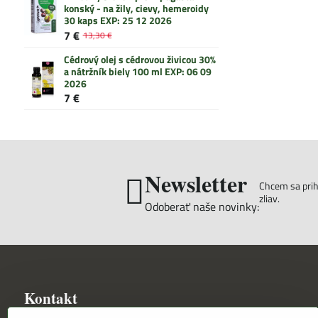
konský - na žily, cievy, hemeroidy
30 kaps EXP: 25 12 2026
7 €
13,30 €
Cédrový olej s cédrovou živicou 30%
a nátržník biely 100 ml EXP: 06 09
2026
7 €
Newsletter
Chcem sa prihl
zliav.
Odoberať naše novinky:
Kontakt