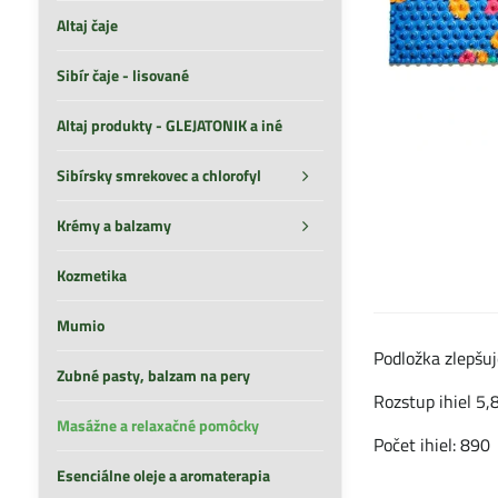
Altaj čaje
Sibír čaje - lisované
Altaj produkty - GLEJATONIK a iné
Sibírsky smrekovec a chlorofyl
Krémy a balzamy
Kozmetika
Mumio
Podložka zlepšu
Zubné pasty, balzam na pery
Rozstup ihiel 5
Masážne a relaxačné pomôcky
Počet ihiel: 890
Esenciálne oleje a aromaterapia