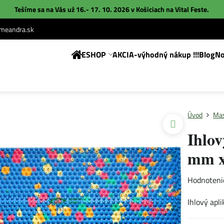
Tešíme sa na Vás už 16.- 17. 10. 2026 v Košiciach na
Vital Feste
.
eandra.sk
ESHOP
AKCIA-výhodný nákup !!!
Blog
No
Úvod
Mas
Ihlov
mm x
Hodnoteni
Ihlový apl