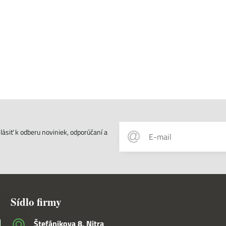
ásiť k odberu noviniek, odporúčaní a
Sídlo firmy
Štefánikova 8, Nitra