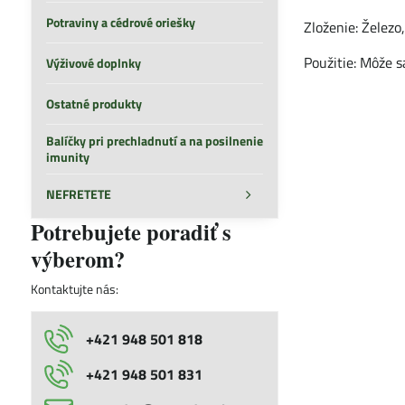
Potraviny a cédrové oriešky
Zloženie: Železo
Použitie: Môže s
Výživové doplnky
Ostatné produkty
Balíčky pri prechladnutí a na posilnenie
imunity
NEFRETETE
Potrebujete poradiť s
výberom?
Kontaktujte nás:
+421 948 501 818
+421 948 501 831