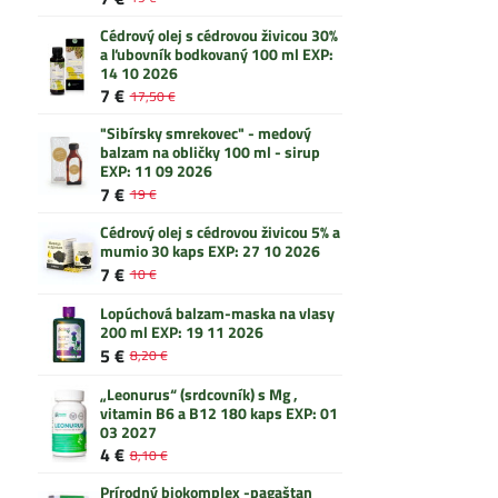
Cédrový olej s cédrovou živicou 30%
a ľubovník bodkovaný 100 ml EXP:
14 10 2026
7 €
17,50 €
"Sibírsky smrekovec" - medový
balzam na obličky 100 ml - sirup
EXP: 11 09 2026
7 €
19 €
Cédrový olej s cédrovou živicou 5% a
mumio 30 kaps EXP: 27 10 2026
7 €
10 €
Lopúchová balzam-maska na vlasy
200 ml EXP: 19 11 2026
5 €
8,20 €
„Leonurus“ (srdcovník) s Mg ,
vitamin B6 a B12 180 kaps EXP: 01
03 2027
4 €
8,10 €
Prírodný biokomplex -pagaštan