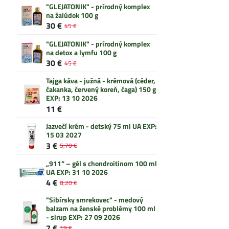
"GLEJATONIK" - prírodný komplex
na žalúdok 100 g
30 €
45 €
"GLEJATONIK" - prírodný komplex
na detox a lymfu 100 g
30 €
45 €
Tajga káva - južná - krémová (céder,
čakanka, červený koreň, čaga) 150 g
EXP: 13 10 2026
11 €
Jazvečí krém - detský 75 ml UA EXP:
15 03 2027
3 €
5,70 €
„911“ – gél s chondroitinom 100 ml
UA EXP: 31 10 2026
4 €
8,20 €
"Sibírsky smrekovec" - medový
balzam na ženské problémy 100 ml
- sirup EXP: 27 09 2026
7 €
19 €