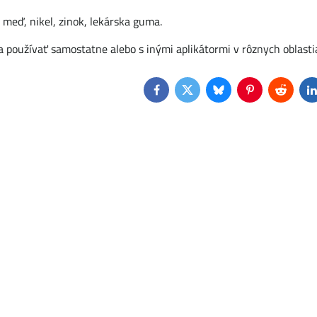
, meď, nikel, zinok, lekárska guma.
a používať samostatne alebo s inými aplikátormi v rôznych oblasti
Facebook
Twitter
Bluesky
Pinterest
Reddit
L