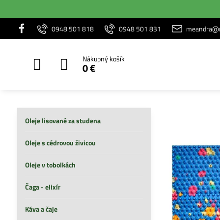
0948 501 818
0948 501 831
meandra@m
Nákupný košík
0 €
Oleje lisované za studena
Oleje s cédrovou živicou
Oleje v tobolkách
Čaga - elixír
Káva a čaje