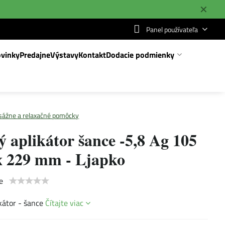
✕
Panel používateľa
vinky
Predajne
Výstavy
Kontakt
Dodacie podmienky
ážne a relaxačné pomôcky
ý aplikátor šance -5,8 Ag 105
 229 mm - Ljapko
e
ikátor - šance
Čítajte viac