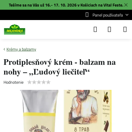
✕
Tešíme sa na Vás už 16.- 17. 10. 2026 v Košiciach na
Vital Feste
.
Panel používateľa
Krémy a balzamy
Protiplesňový krém - balzam na
nohy – „Ľudový liečiteľ“
Hodnotenie