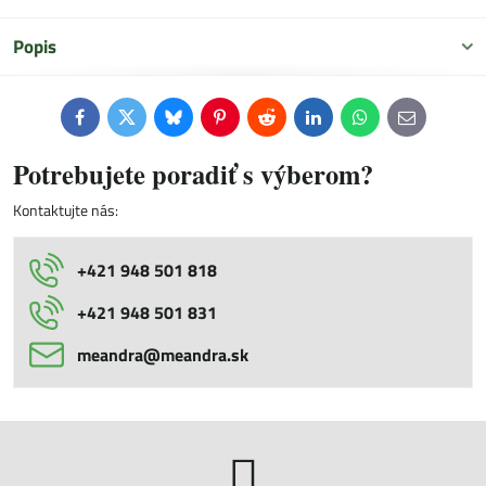
Popis
Facebook
Twitter
Bluesky
Pinterest
Reddit
LinkedIn
WhatsApp
E-
mail
Potrebujete poradiť s výberom?
Kontaktujte nás:
+421 948 501 818
+421 948 501 831
meandra​@meandra​.sk