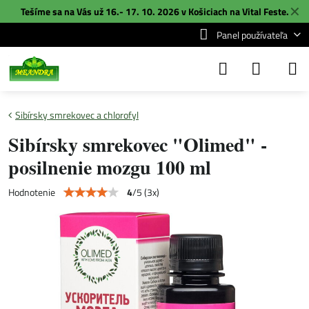
✕
Tešíme sa na Vás už 16.- 17. 10. 2026 v Košiciach na
Vital Feste
.
Panel používateľa
Sibírsky smrekovec a chlorofyl
Sibírsky smrekovec "Olimed" -
posilnenie mozgu 100 ml
4
/
5
(
3
x)
Hodnotenie