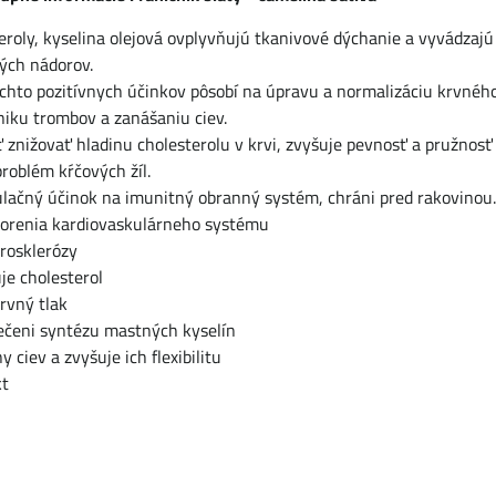
teroly, kyselina olejová ovplyvňujú tkanivové dýchanie a vyvádza
ých nádorov.
chto pozitívnych účinkov pôsobí na úpravu a normalizáciu krvného
niku trombov a zanášaniu ciev.
znižovať hladinu cholesterolu v krvi, zvyšuje pevnosť a pružnosť 
problém kŕčových žíl.
ulačný účinok na imunitný obranný systém, chráni pred rakovinou
horenia kardiovaskulárneho systému
rosklerózy
je cholesterol
rvný tlak
pečeni syntézu mastných kyselín
y ciev a zvyšuje ich flexibilitu
kt