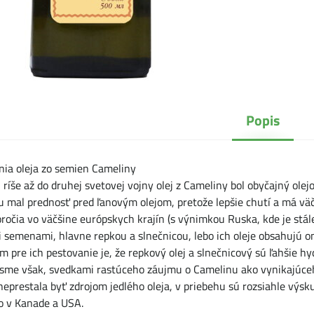
Popis
nia oleja zo semien Cameliny
ríše až do druhej svetovej vojny olej z Cameliny bol obyčajný ole
 mal prednosť pred ľanovým olejom, pretože lepšie chutí a má väčš
toročia vo väčšine európskych krajín (s výnimkou Ruska, kde je stá
i semenami, hlavne repkou a slnečnicou, lebo ich oleje obsahujú 
 pre ich pestovanie je, že repkový olej a slnečnicový sú ľahšie 
 sme však, svedkami rastúceho záujmu o Camelinu ako vynikajúceh
eprestala byť zdrojom jedlého oleja, v priebehu sú rozsiahle výsku
ko v Kanade a USA.