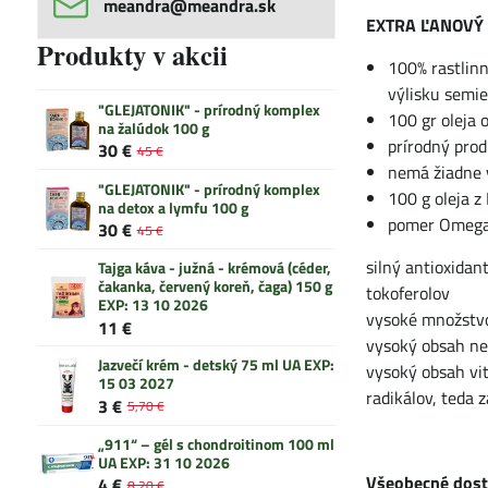
meandra​@meandra​.sk
EXTRA ĽANOVÝ O
Produkty v akcii
100% rastlinn
výlisku semie
"GLEJATONIK" - prírodný komplex
100 gr oleja
na žalúdok 100 g
prírodný pro
30 €
45 €
nemá žiadne v
"GLEJATONIK" - prírodný komplex
100 g oleja 
na detox a lymfu 100 g
pomer Omega
30 €
45 €
silný antioxidan
Tajga káva - južná - krémová (céder,
čakanka, červený koreň, čaga) 150 g
tokoferolov
EXP: 13 10 2026
vysoké množstvo
11 €
vysoký obsah ne
Jazvečí krém - detský 75 ml UA EXP:
vysoký obsah vit
15 03 2027
radikálov, teda 
3 €
5,70 €
„911“ – gél s chondroitinom 100 ml
UA EXP: 31 10 2026
Všeobecné dostu
4 €
8,20 €