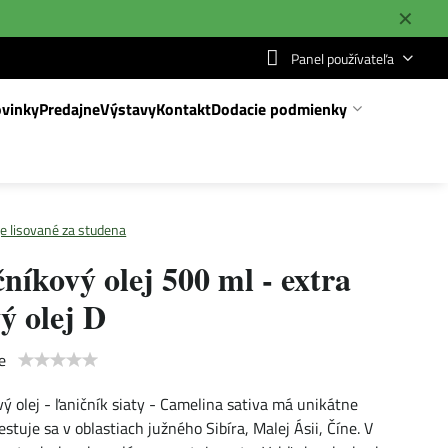
✕
Panel používateľa
vinky
Predajne
Výstavy
Kontakt
Dodacie podmienky
je lisované za studena
níkový olej 500 ml - extra
ý olej D
e
vý olej - ľaničník siaty - Camelina sativa má unikátne
estuje sa v oblastiach južného Sibíra, Malej Ásii, Číne. V