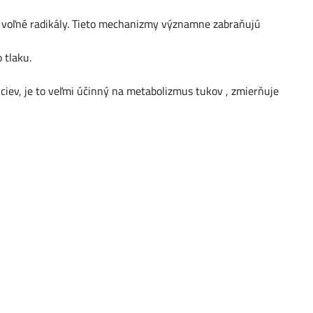
jú voľné radikály. Tieto mechanizmy významne zabraňujú
 tlaku.
ciev, je to veľmi účinný na metabolizmus tukov , zmierňuje
.