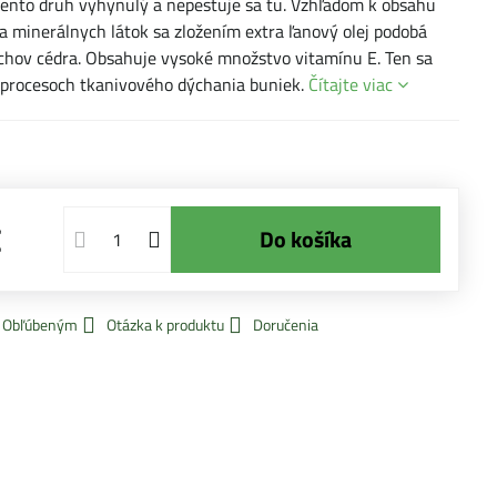
tento druh vyhynulý a nepestuje sa tu. Vzhľadom k obsahu
a minerálnych látok sa zložením extra ľanový olej podobá
echov cédra. Obsahuje vysoké množstvo vitamínu E. Ten sa
 procesoch tkanivového dýchania buniek.
Čítajte viac
€
Do košíka
k Obľúbeným
Otázka k produktu
Doručenia