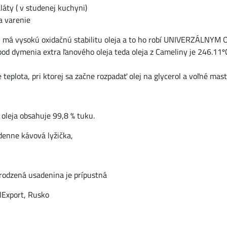
láty ( v studenej kuchyni)
a varenie
ej má vysokú oxidačnú stabilitu oleja a to ho robí UNIVERZÁLNY
od dymenia extra ľanového oleja teda oleja z Cameliny je 246.11ºC 
 teplota, pri ktorej sa začne rozpadať olej na glycerol a voľné ma
oleja obsahuje 99,8 % tuku.
denne kávová lyžička,
irodzená usadenina je prípustná
lExport, Rusko