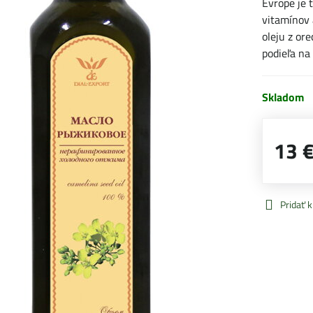
Evrope je 
vitamínov 
oleju z or
podieľa na
Skladom
13 
Pridať 