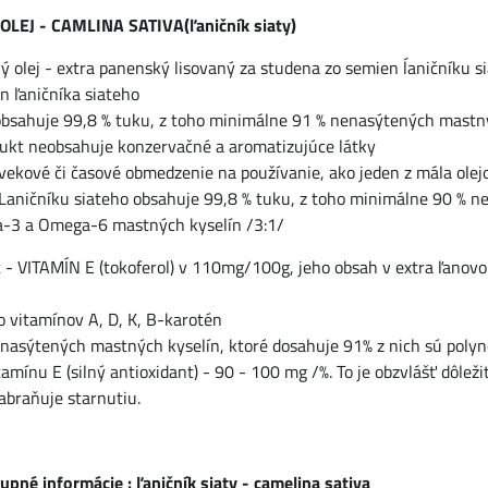
LEJ - CAMLINA SATIVA(ľaničník siaty)
ý olej - extra panenský lisovaný za studena zo semien ĺaničníku 
n ľaničníka siateho
 obsahuje 99,8 % tuku, z toho minimálne 91 % nenasýtených mastn
dukt neobsahuje konzervačné a aromatizujúce látky
ekové či časové obmedzenie na používanie, ako jeden z mála olejo
z Laničníku siateho obsahuje 99,8 % tuku, z toho minimálne 90 % 
-3 a Omega-6 mastných kyselín /3:1/
t - VITAMÍN E (tokoferol) v 110mg/100g, jeho obsah v extra ľanovo
 vitamínov A, D, K, B-karotén
nasýtených mastných kyselín, ktoré dosahuje 91% z nich sú polyn
amínu E (silný antioxidant) - 90 - 100 mg /%. To je obzvlášť dôle
zabraňuje starnutiu.
pné informácie : ľaničník siaty - camelina sativa