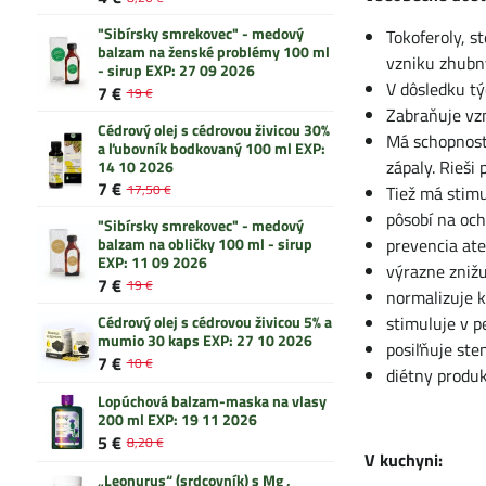
"Sibírsky smrekovec" - medový
Tokoferoly, s
balzam na ženské problémy 100 ml
vzniku zhubn
- sirup EXP: 27 09 2026
V dôsledku tý
7 €
19 €
Zabraňuje vz
Cédrový olej s cédrovou živicou 30%
Má schopnosť 
a ľubovník bodkovaný 100 ml EXP:
zápaly. Rieši 
14 10 2026
7 €
17,50 €
Tiež má stim
pôsobí na oc
"Sibírsky smrekovec" - medový
balzam na obličky 100 ml - sirup
prevencia ate
EXP: 11 09 2026
výrazne znižu
7 €
19 €
normalizuje k
stimuluje v 
Cédrový olej s cédrovou živicou 5% a
mumio 30 kaps EXP: 27 10 2026
posiľňuje sten
7 €
10 €
diétny produ
Lopúchová balzam-maska na vlasy
200 ml EXP: 19 11 2026
5 €
8,20 €
V kuchyni:
„Leonurus“ (srdcovník) s Mg ,