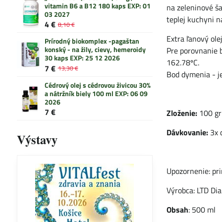
vitamin B6 a B12 180 kaps EXP: 01
na zeleninové ša
03 2027
teplej kuchyni n
4 €
8,10 €
Extra ľanový ol
Prírodný biokomplex -pagaštan
konský - na žily, cievy, hemeroidy
Pre porovnanie b
30 kaps EXP: 25 12 2026
162.78ºC.
7 €
13,30 €
Bod dymenia - je
Cédrový olej s cédrovou živicou 30%
a nátržník biely 100 ml EXP: 06 09
2026
7 €
Zloženie:
100 gr 
Dávkovanie:
3x 
Výstavy
Upozornenie: pr
Výrobca: LTD Dia
Obsah
: 500 ml