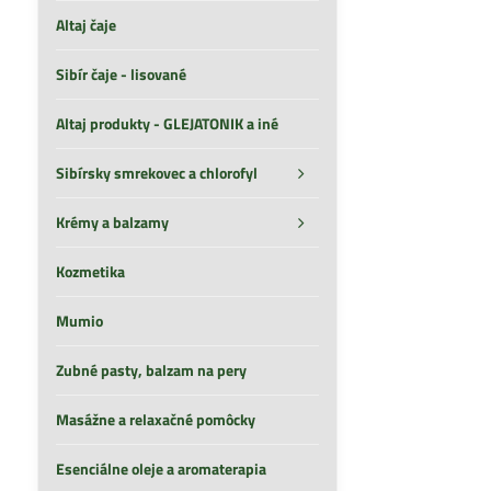
Altaj čaje
Sibír čaje - lisované
Altaj produkty - GLEJATONIK a iné
Sibírsky smrekovec a chlorofyl
Krémy a balzamy
Kozmetika
Mumio
Zubné pasty, balzam na pery
Masážne a relaxačné pomôcky
Esenciálne oleje a aromaterapia