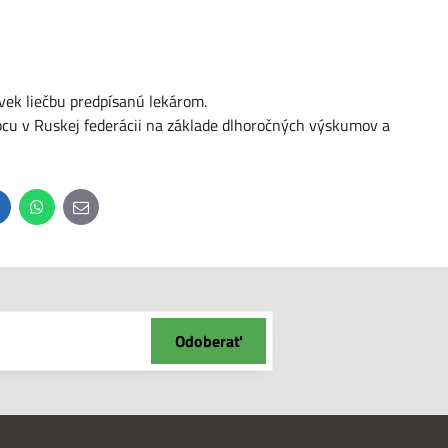
vek liečbu predpísanú lekárom.
bcu v Ruskej federácii na základe dlhoročných výskumov a
inkedIn
WhatsApp
E-
mail
Odoberať