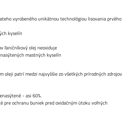
siateho vyrobeného unikátnou technológiou lisovania prvého
ých kyselín
v ľaničníkový olej neoxiduje
nenasýtených mastných kyselín
m oleji patrí medzi najvyššie zo všetkých prírodných zdrojov
enasýtené - asi 60%.
žité pre ochranu buniek pred oxidačným útoku voľných