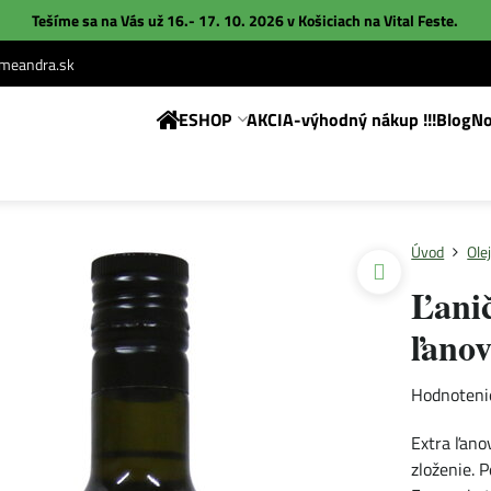
Tešíme sa na Vás už 16.- 17. 10. 2026 v Košiciach na
Vital Feste
.
eandra.sk
ESHOP
AKCIA-výhodný nákup !!!
Blog
No
Úvod
Ole
Ľanič
ľanov
Hodnoteni
Extra ľano
zloženie. P