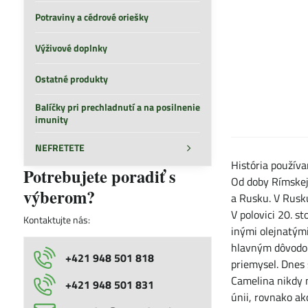
Potraviny a cédrové oriešky
Výživové doplnky
Ostatné produkty
Balíčky pri prechladnutí a na posilnenie
imunity
NEFRETETE
História používa
Potrebujete poradiť s
Od doby Rímskej 
výberom?
a Rusku. V Rusku
V polovici 20. s
Kontaktujte nás:
inými olejnatým
hlavným dôvodom
+421 948 501 818
priemysel. Dnes
Camelina nikdy n
+421 948 501 831
únii, rovnako a