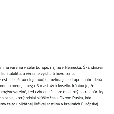
jom na varenie v celej Európe, najmä v Nemecku, Škandinávii
iu stabilitu, a výrazne vyššiu trhovú cenu.
le ešte dôležitou olejninou) Camelina je postupne nahradená
omnoho menej omega-3 mastných kyselín. Iróniou je, že
hydrogénovateľné, teda vhodnejšie pre moderný potravinársky
o osiva, ktorý odolal skúške času. Okrem Ruska, kde
my tejto unikátnej liečivej rastliny v krajinách Európskej