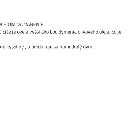
M OLEJOM NA VARENIE.
čiže je oveľa vyšší ako bod dymenia olivového oleja, čo je
stné kyseliny , a produkuje sa namodralý dym.