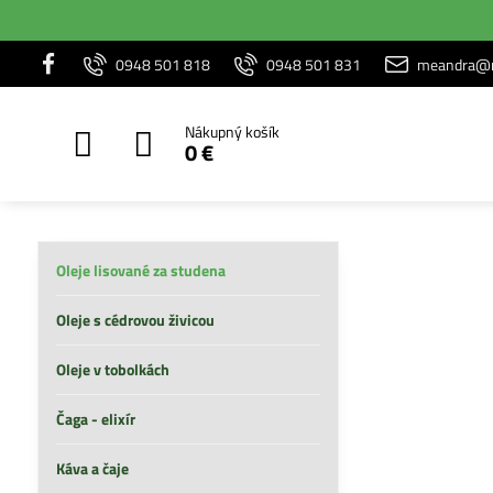
0948 501 818
0948 501 831
meandra@m
Nákupný košík
0 €
Oleje lisované za studena
Oleje s cédrovou živicou
Oleje v tobolkách
Čaga - elixír
Káva a čaje