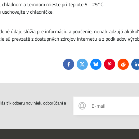
na chladnom a temnom mieste pri teplote 5 - 25°C.
u uschovajte v chladničke.
dené údaje slúžia pre informáciu a poučenie, nenahradzujú akúkoľ
ie sú prevzaté z dostupných zdrojov internetu a z podkladov výro
Facebook
Twitter
Bluesky
Pinterest
Reddit
L
ásiť k odberu noviniek, odporúčaní a