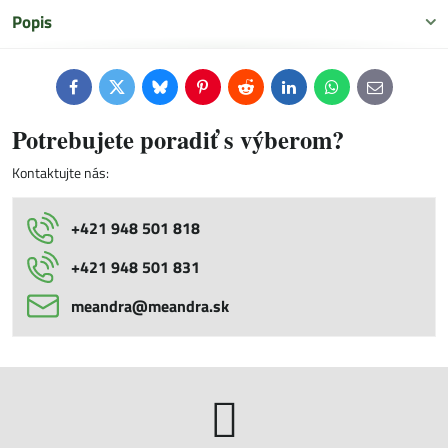
Popis
Facebook
Twitter
Bluesky
Pinterest
Reddit
LinkedIn
WhatsApp
E-
mail
Potrebujete poradiť s výberom?
Kontaktujte nás:
+421 948 501 818
+421 948 501 831
meandra​@meandra​.sk