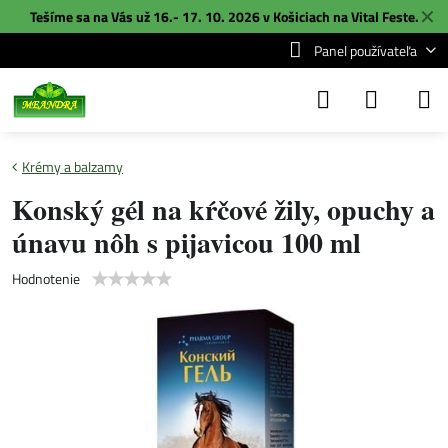
✕
Tešíme sa na Vás už 16.- 17. 10. 2026 v Košiciach na
Vital Feste
.
Panel používateľa
Krémy a balzamy
Konský gél na kŕčové žily, opuchy a
únavu nôh s pijavicou 100 ml
Hodnotenie