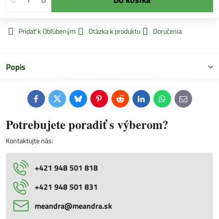
Pridať k Obľúbeným
Otázka k produktu
Doručenia
Popis
Facebook
Twitter
Bluesky
Pinterest
Reddit
LinkedIn
WhatsApp
E-
mail
Potrebujete poradiť s výberom?
Kontaktujte nás:
+421 948 501 818
+421 948 501 831
meandra​@meandra​.sk