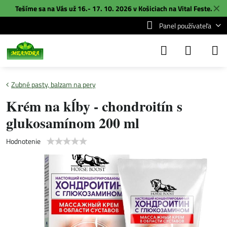
✕
Tešíme sa na Vás už 16.- 17. 10. 2026 v Košiciach na
Vital Feste
.
Panel používateľa
Zubné pasty, balzam na pery
Krém na kĺby - chondroitín s
glukosamínom 200 ml
Hodnotenie