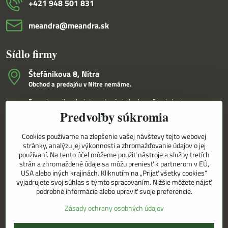
+421 948 501 831
meandra​@meandra​.sk
Sídlo firmy
Štefánikova 8, Nitra
Obchod a predajňu v Nitre nemáme.
Fungujeme iba ako internetový obchod a veľkoobchod.
Predvoľby súkromia
V Nitre Vám tovar dovezieme osobne na základe internetovej
objednávky a telefonického dohovoru.
Cookies používame na zlepšenie vašej návštevy tejto webovej
Korešpondenčná adresa
stránky, analýzu jej výkonnosti a zhromažďovanie údajov o jej
MEANDRA,s.r.o.
používaní. Na tento účel môžeme použiť nástroje a služby tretích
P.O.BOX 8/D
strán a zhromaždené údaje sa môžu preniesť k partnerom v EÚ,
949 01 Nitra
USA alebo iných krajinách. Kliknutím na „Prijať všetky cookies“
vyjadrujete svoj súhlas s týmto spracovaním. Nižšie môžete nájsť
podrobné informácie alebo upraviť svoje preferencie.
Sledujte naše novinky aj na sieťach
Zásady ochrany osobných údajov
Facebook
Instagram