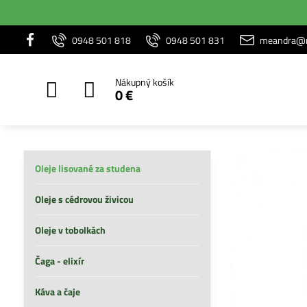
0948 501 818
0948 501 831
meandra@m
Nákupný košík
0 €
Oleje lisované za studena
Oleje s cédrovou živicou
Oleje v tobolkách
Čaga - elixír
Káva a čaje