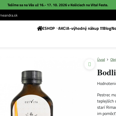
Tešíme sa na Vás už 16.- 17. 10. 2026 v Košiciach na
Vital Feste
.
eandra.sk
ESHOP
AKCIA-výhodný nákup !!!
Blog
No
Úvod
Ole
Bodli
Hodnoteni
Pestrec ma
teplejších 
starí Rima
im pomôcť 