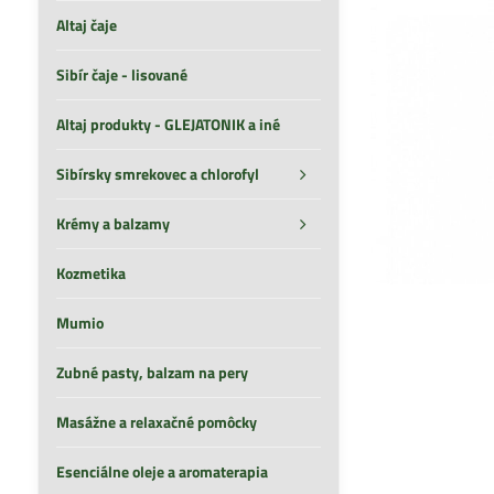
Altaj čaje
Sibír čaje - lisované
Altaj produkty - GLEJATONIK a iné
Sibírsky smrekovec a chlorofyl
Krémy a balzamy
Kozmetika
Mumio
Zubné pasty, balzam na pery
Masážne a relaxačné pomôcky
Esenciálne oleje a aromaterapia