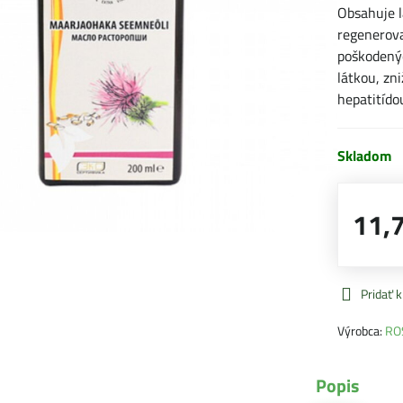
Obsahuje l
regenerova
poškodenýc
látkou, zn
hepatitído
Skladom
11,
Pridať 
Výrobca:
RO
Popis