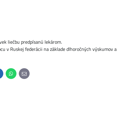
vek liečbu predpísanú lekárom.
bcu v Ruskej federácii na základe dlhoročných výskumov a
inkedIn
WhatsApp
E-
mail