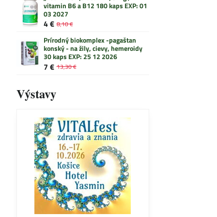
vitamin B6 a B12 180 kaps EXP: 01
03 2027
4 €
8,10 €
Prírodný biokomplex -pagaštan
konský - na žily, cievy, hemeroidy
30 kaps EXP: 25 12 2026
7 €
13,30 €
Výstavy