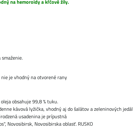
odný na hemoroidy a kŕčové žily.
a smaženie.
:
nie je vhodný na otvorené rany
oleja obsahuje 99,8 % tuku.
enne kávová lyžička, vhodný aj do šalátov a zeleninových jedál
irodzená usadenina je prípustná
s", Novosibirsk, Novosibirska oblasť. RUSKO