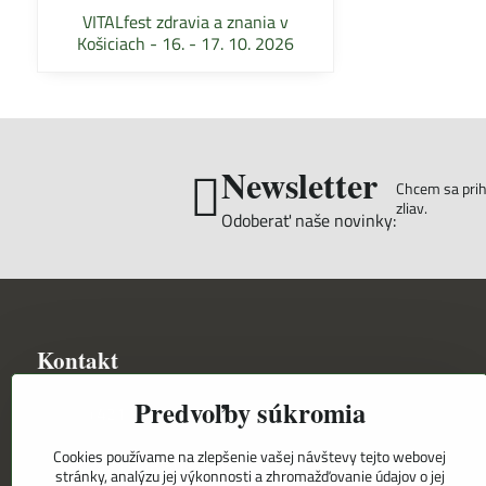
VITALfest zdravia a znania v
Košiciach - 16. - 17. 10. 2026
Newsletter
Chcem sa prihl
zliav.
Odoberať naše novinky:
Kontakt
Predvoľby súkromia
+421 948 501 818
Cookies používame na zlepšenie vašej návštevy tejto webovej
+421 948 501 831
stránky, analýzu jej výkonnosti a zhromažďovanie údajov o jej