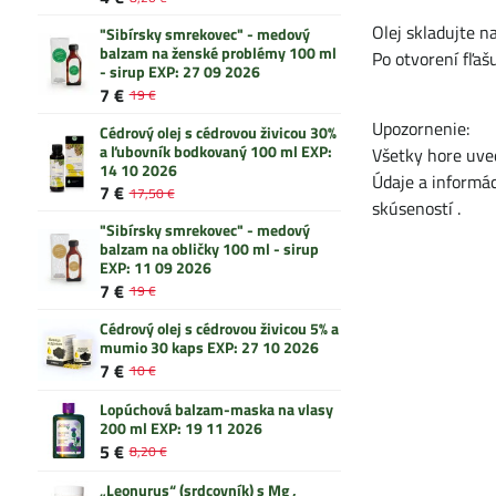
Olej skladujte 
"Sibírsky smrekovec" - medový
balzam na ženské problémy 100 ml
Po otvorení fľaš
- sirup EXP: 27 09 2026
7 €
19 €
Upozornenie:
Cédrový olej s cédrovou živicou 30%
a ľubovník bodkovaný 100 ml EXP:
Všetky hore uve
14 10 2026
Údaje a informác
7 €
17,50 €
skúseností .
"Sibírsky smrekovec" - medový
balzam na obličky 100 ml - sirup
EXP: 11 09 2026
7 €
19 €
Cédrový olej s cédrovou živicou 5% a
mumio 30 kaps EXP: 27 10 2026
7 €
10 €
Lopúchová balzam-maska na vlasy
200 ml EXP: 19 11 2026
5 €
8,20 €
„Leonurus“ (srdcovník) s Mg ,