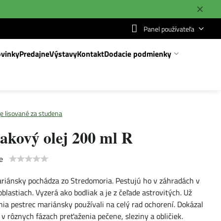
✕
Panel používateľa
vinky
Predajne
Výstavy
Kontakt
Dodacie podmienky
je lisované za studena
akový olej 200 ml R
e
riánsky pochádza zo Stredomoria. Pestujú ho v záhradách v
oblastiach. Vyzerá ako bodliak a je z čeľade astrovitých. Už
nia pestrec mariánsky používali na celý rad ochorení. Dokázal
v rôznych fázach preťaženia pečene, sleziny a obličiek.