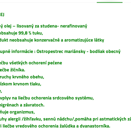
EJ
ný olej – lisovaný za studena- nerafinovaný
obsahuje 99,8 % tuku,
dukt neobsahuje konzervačné a aromatizujúce látky
pné informácie : Ostropestrec mariánsky - bodliak obecný
iečbu všetkých ochorení pečene
ečbe žlčníka.
ruchy krvného obehu,
ízkom krvnom tlaku,
y,
 vplyv na liečbu ochorenia srdcového systému,
igrénach a závratoch.
lňuje organizmus,
druhy alergii /žihľavku, sennú nádchu/,pomáha pri astmatických z
ri liečbe vredového ochorenia žalúdka a dvanastorníka.