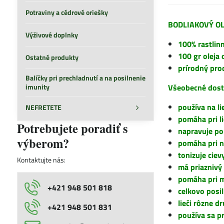
Potraviny a cédrové oriešky
BODLIAKOVÝ OL
Výživové doplnky
100% rastlin
100 gr oleja 
Ostatné produkty
prírodný pro
Balíčky pri prechladnutí a na posilnenie
imunity
Všeobecné dostu
používa na l
NEFRETETE
pomáha pri li
Potrebujete poradiť s
napravuje po
výberom?
pomáha pri n
tonizuje ciev
Kontaktujte nás:
má priaznivý
pomáha pri m
+421 948 501 818
celkovo posi
lieči rôzne 
+421 948 501 831
používa sa p