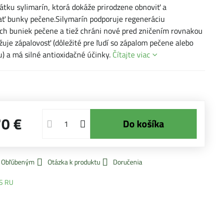
átku sylimarín, ktorá dokáže prirodzene obnoviť a
ť bunky pečene.Silymarín podporuje regeneráciu
h buniek pečene a tiež chráni nové pred zničením rovnakou
ižuje zápalovosť (dôležité pre ľudí so zápalom pečene alebo
u) a má silné antioxidačné účinky.
Čítajte viac
70 €
Do košíka
k Obľúbeným
Otázka k produktu
Doručenia
S RU