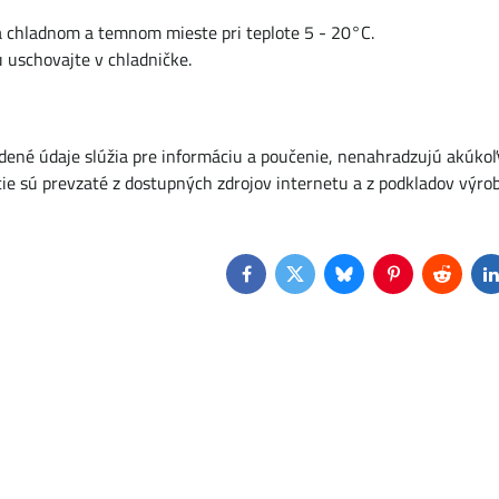
na chladnom a temnom mieste pri teplote 5 - 20°C.
u uschovajte v chladničke.
dené údaje slúžia pre informáciu a poučenie, nenahradzujú akúkoľ
ie sú prevzaté z dostupných zdrojov internetu a z podkladov výro
Facebook
Twitter
Bluesky
Pinterest
Reddit
L