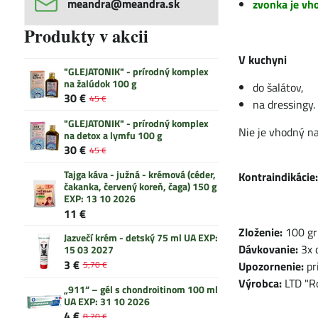
meandra​@meandra​.sk
zvonka je vh
Produkty v akcii
V kuchyni
"GLEJATONIK" - prírodný komplex
na žalúdok 100 g
do šalátov,
30 €
45 €
na dressingy.
"GLEJATONIK" - prírodný komplex
Nie je vhodný n
na detox a lymfu 100 g
30 €
45 €
Tajga káva - južná - krémová (céder,
Kontraindikácie
čakanka, červený koreň, čaga) 150 g
EXP: 13 10 2026
11 €
Zloženie:
100 gr 
Jazvečí krém - detský 75 ml UA EXP:
Dávkovanie:
3x d
15 03 2027
3 €
Upozornenie:
pr
5,70 €
Výrobca:
LTD "Ro
„911“ – gél s chondroitinom 100 ml
UA EXP: 31 10 2026
4 €
8,20 €