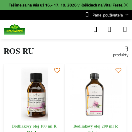
✕
Tešíme sa na Vás už 16.- 17. 10. 2026 v Košiciach na
Vital Feste
.
Panel používateľa
3
ROS RU
produkty
Bodliakový olej 100 ml R
Bodliakový olej 200 ml R