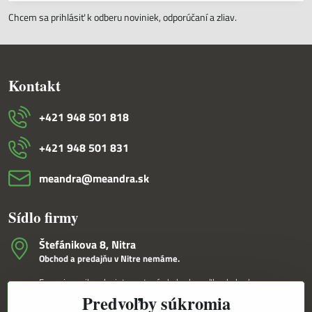
Chcem sa prihlásiť k odberu noviniek, odporúčaní a zliav.
Kontakt
+421 948 501 818
+421 948 501 831
meandra​@meandra​.sk
Sídlo firmy
Štefánikova 8, Nitra
Obchod a predajňu v Nitre nemáme.
Fungujeme iba ako internetový obchod a veľkoobchod.
Predvoľby súkromia
V Nitre Vám tovar dovezieme osobne na základe internetovej